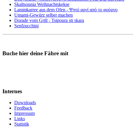
Skaltsounia Weihnachtskekse
Lammkarree aus dem Ofen - Ψητό αρνί από το φούρνο
Umami-Gewürz selber machen
Dorade vom Grill - Tsipoura sti skara
Senfzucchini
Buche hier deine Fähre mit
Internes
Downloads
Feedback
Impressum
Links
Statistik