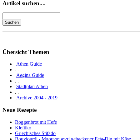
Artikel suchen....
Übersicht Themen
Athen Guide
. .
Aegina Guide
. .
Stadtplan Athen
. .
Archive 2004 - 2019
Neue Rezepte
Roggenbrot mit Hefe
Kleftiko
Griechisches Stifado
Bouyiourdi - Μπουγιουρντί gebackener Feta-Dip mit Käse