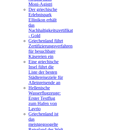
Moni-Agistri
Der griechische
Erlebnispark
Ellinikon erhält
das
Nachhaltigkeitszertifikat
- Gold
Griechenland führt
Zertifizierungsverfahren
für besuchbare
Käsereien ein
Eine griechische
Insel führt die
Liste der besten
Städtereiseziele für
Alleinreisende an
Hellenische
Wasserflugzeuge:
Erster Testflug
zum Hafen von
Lavrio
Griechenland ist
das
meistgegoogelte
Reiseland der Welt