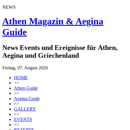
NEWS
Athen Magazin & Aegina
Guide
News Events und Ereignisse für Athen,
Aegina und Griechenland
Freitag, 07. August 2026
HOME
<>
Athen Guide
<>
Aegina Guide
<>
GALLERY
<>
EVENTS
<>
REZEPTE