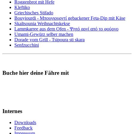
Roggenbrot mit Hefe
Kleftiko
Griechisches Stifado
Bouyiourdi - Μπουγιουρντί gebackener Feta-Dip mit Käse
Skaltsounia Weihnachtskekse
Lammkarree aus dem Ofen - Ψητό αρνί από το φούρνο
Umami-Gewürz selber machen
Dorade vom Grill - Tsipoura sti skara
Senfzucchini
Buche hier deine Fähre mit
Internes
Downloads
Feedback
Impressum