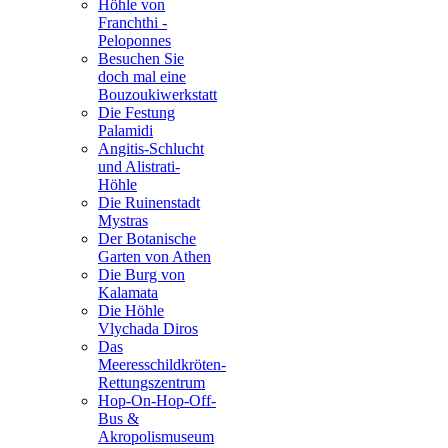
Höhle von
Franchthi -
Peloponnes
Besuchen Sie
doch mal eine
Bouzoukiwerkstatt
Die Festung
Palamidi
Angitis-Schlucht
und Alistrati-
Höhle
Die Ruinenstadt
Mystras
Der Botanische
Garten von Athen
Die Burg von
Kalamata
Die Höhle
Vlychada Diros
Das
Meeresschildkröten-
Rettungszentrum
Hop-On-Hop-Off-
Bus &
Akropolismuseum