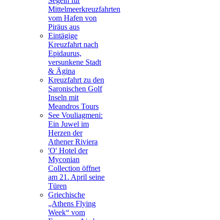
Segeln für
Mittelmeerkreuzfahrten
vom Hafen von
Piräus aus
Eintägige
Kreuzfahrt nach
Epidaurus,
versunkene Stadt
& Ägina
Kreuzfahrt zu den
Saronischen Golf
Inseln mit
Meandros Tours
See Vouliagmeni:
Ein Juwel im
Herzen der
Athener Riviera
'O' Hotel der
Myconian
Collection öffnet
am 21. April seine
Türen
Griechische
„Athens Flying
Week“ vom