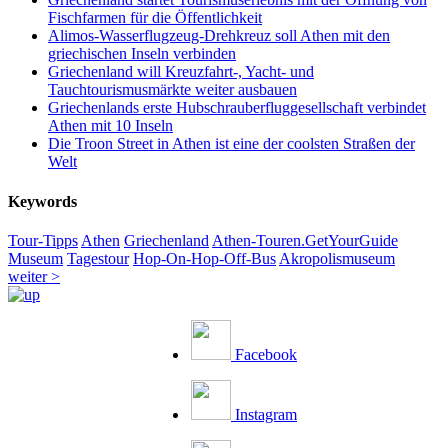
Fischfarmen für die Öffentlichkeit
Alimos-Wasserflugzeug-Drehkreuz soll Athen mit den
griechischen Inseln verbinden
Griechenland will Kreuzfahrt-, Yacht- und
Tauchtourismusmärkte weiter ausbauen
Griechenlands erste Hubschrauberfluggesellschaft verbindet
Athen mit 10 Inseln
Die Troon Street in Athen ist eine der coolsten Straßen der
Welt
Keywords
Tour-Tipps
Athen
Griechenland
Athen-Touren.GetYourGuide
Museum
Tagestour
Hop-On-Hop-Off-Bus
Akropolismuseum
weiter >
Facebook
Instagram