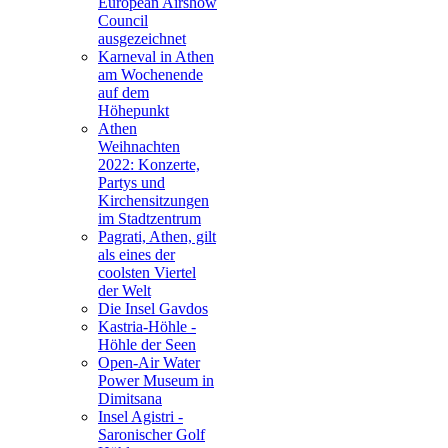
European Airshow
Council
ausgezeichnet
Karneval in Athen
am Wochenende
auf dem
Höhepunkt
Athen
Weihnachten
2022: Konzerte,
Partys und
Kirchensitzungen
im Stadtzentrum
Pagrati, Athen, gilt
als eines der
coolsten Viertel
der Welt
Die Insel Gavdos
Kastria-Höhle -
Höhle der Seen
Open-Air Water
Power Museum in
Dimitsana
Insel Agistri -
Saronischer Golf