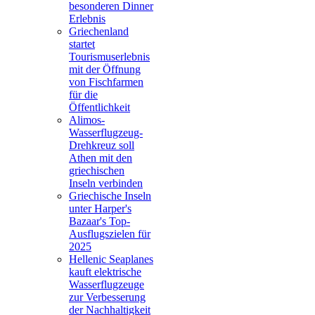
besonderen Dinner
Erlebnis
Griechenland
startet
Tourismuserlebnis
mit der Öffnung
von Fischfarmen
für die
Öffentlichkeit
Alimos-
Wasserflugzeug-
Drehkreuz soll
Athen mit den
griechischen
Inseln verbinden
Griechische Inseln
unter Harper's
Bazaar's Top-
Ausflugszielen für
2025
Hellenic Seaplanes
kauft elektrische
Wasserflugzeuge
zur Verbesserung
der Nachhaltigkeit