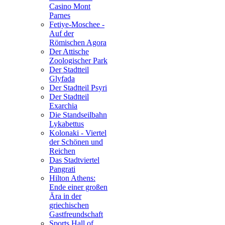
Casino Mont
Parnes
Fetiye-Moschee -
Auf der
Römischen Agora
Der Attische
Zoologischer Park
Der Stadtteil
Glyfada
Der Stadtteil Psyri
Der Stadtteil
Exarchia
Die Standseilbahn
Lykabettus
Kolonaki - Viertel
der Schönen und
Reichen
Das Stadtviertel
Pangrati
Hilton Athens:
Ende einer großen
Ära in der
griechischen
Gastfreundschaft
Sports Hall of