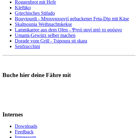
Roggenbrot mit Hefe
Kleftiko
Griechisches Stifado
Bouyiourdi - Μπουγιουρντί gebackener Feta-Dip mit Käse
Skaltsounia Weihnachtskekse
Lammkarree aus dem Ofen - Ψητό αρνί από το φούρνο
Umami-Gewürz selber machen
Dorade vom Grill - Tsipoura sti skara
Senfzucchini
Buche hier deine Fähre mit
Internes
Downloads
Feedback
Impressum