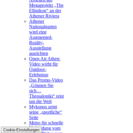
Megaprojekt „The
Ellinikon“ an der
Athener Riviera
Athener
Nationalgarten
wird eine
Augmented-
Reality-
Ausstellung
ausrichten
Open Air Athen:
Video wirbt für
Outdoor-
Erlebnisse
Das Promo-Video
„Gönnen Sie
sich…
Thessaloniki“ reist
um die Welt
Mykonos zeigt
seine „sportliche“
Seite
Metro für schnelle
Verbindung vom
Cookie-Einstellungen