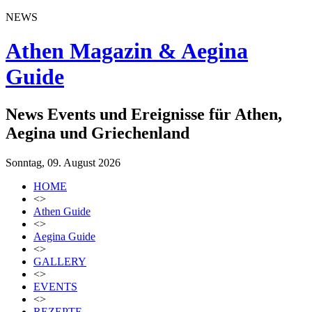
NEWS
Athen Magazin & Aegina
Guide
News Events und Ereignisse für Athen,
Aegina und Griechenland
Sonntag, 09. August 2026
HOME
<>
Athen Guide
<>
Aegina Guide
<>
GALLERY
<>
EVENTS
<>
REZEPTE