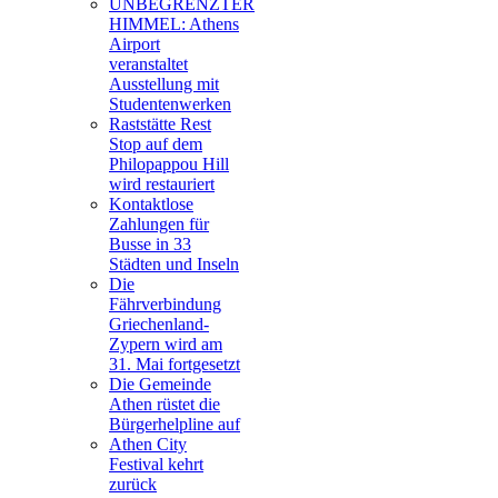
UNBEGRENZTER
HIMMEL: Athens
Airport
veranstaltet
Ausstellung mit
Studentenwerken
Raststätte Rest
Stop auf dem
Philopappou Hill
wird restauriert
Kontaktlose
Zahlungen für
Busse in 33
Städten und Inseln
Die
Fährverbindung
Griechenland-
Zypern wird am
31. Mai fortgesetzt
Die Gemeinde
Athen rüstet die
Bürgerhelpline auf
Athen City
Festival kehrt
zurück