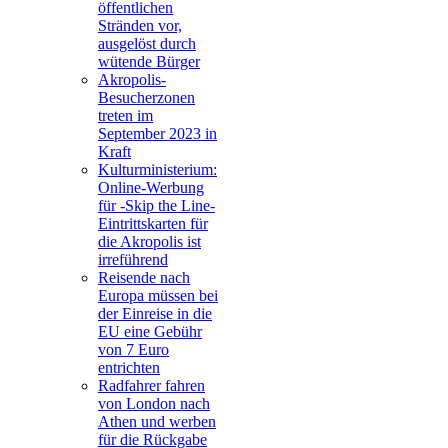
öffentlichen
Stränden vor,
ausgelöst durch
wütende Bürger
Akropolis-
Besucherzonen
treten im
September 2023 in
Kraft
Kulturministerium:
Online-Werbung
für -Skip the Line-
Eintrittskarten für
die Akropolis ist
irreführend
Reisende nach
Europa müssen bei
der Einreise in die
EU eine Gebühr
von 7 Euro
entrichten
Radfahrer fahren
von London nach
Athen und werben
für die Rückgabe