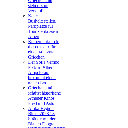
Griechenland
stehen zum
Verkauf
Neue
Bushaltestellen,
Parkplätze für
Touristenbusse in
Athen
Keinen Urlaub in
diesem Jahr für
einen von zwei
Griechen
Der Sofia Vembo
Platz in Athen -
Ampelokipi
bekommt einen
neuen Look
Griechenland
schützt historische
Athener Kinos
Ideal und Astor
Attika-Region
Bietet 2023 18
Strände mit der
Blauen Flagge