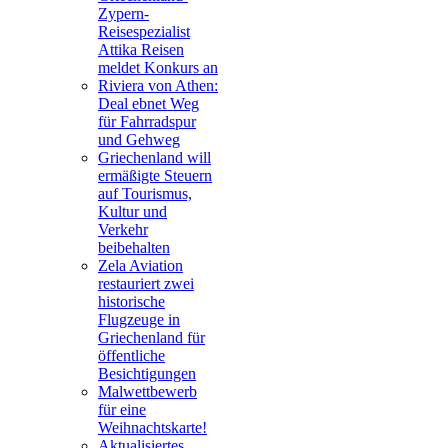
Zypern-
Reisespezialist
Attika Reisen
meldet Konkurs an
Riviera von Athen:
Deal ebnet Weg
für Fahrradspur
und Gehweg
Griechenland will
ermäßigte Steuern
auf Tourismus,
Kultur und
Verkehr
beibehalten
Zela Aviation
restauriert zwei
historische
Flugzeuge in
Griechenland für
öffentliche
Besichtigungen
Malwettbewerb
für eine
Weihnachtskarte!
Aktualisiertes