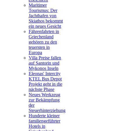
Maritimer
Tourismus: Der
Jachthafen von
Skiathos bekommt
ein neues Gesicht
Fährenfahrten in
Griechenland
gehören zu den
teuersten in
Europa
Villa Preise fallen
auf Santorin und
Mykonos Inseln
Eleonas' Intercity
KTEL Bus Depot
Projekt geht in die
nächste Phase
Neues Werkzeug
zur Bekämpfung
der
Steuerhinterziehung
Hunderte kleiner
familiengeführter
Hotels in