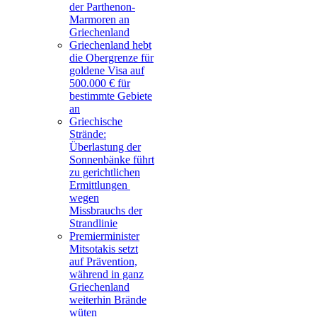
der Parthenon-
Marmoren an
Griechenland
Griechenland hebt
die Obergrenze für
goldene Visa auf
500.000 € für
bestimmte Gebiete
an
Griechische
Strände:
Überlastung der
Sonnenbänke führt
zu gerichtlichen
Ermittlungen
wegen
Missbrauchs der
Strandlinie
Premierminister
Mitsotakis setzt
auf Prävention,
während in ganz
Griechenland
weiterhin Brände
wüten