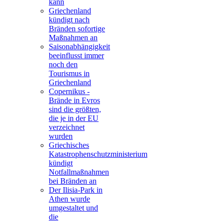
kann
Griechenland
kündigt nach
Bränden sofortige
Maßnahmen an
Saisonabhängigkeit
beeinflusst immer
noch den
Tourismus in
Griechenland
Copernikus -
Brände in Evros
sind die größten,
die je in der EU
verzeichnet
wurden
Griechisches
Katastrophenschutzministerium
kündigt
Notfallmaßnahmen
bei Bränden an
Der Ilisia-Park in
Athen wurde
umgestaltet und
die