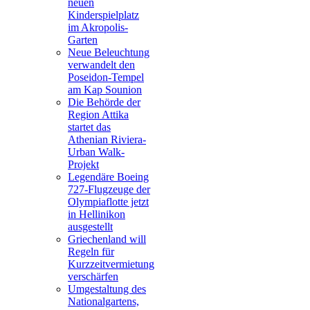
neuen
Kinderspielplatz
im Akropolis-
Garten
Neue Beleuchtung
verwandelt den
Poseidon-Tempel
am Kap Sounion
Die Behörde der
Region Attika
startet das
Athenian Riviera-
Urban Walk-
Projekt
Legendäre Boeing
727-Flugzeuge der
Olympiaflotte jetzt
in Hellinikon
ausgestellt
Griechenland will
Regeln für
Kurzzeitvermietung
verschärfen
Umgestaltung des
Nationalgartens,