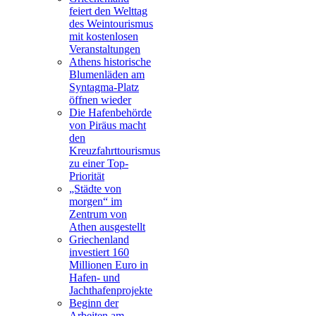
feiert den Welttag
des Weintourismus
mit kostenlosen
Veranstaltungen
Athens historische
Blumenläden am
Syntagma-Platz
öffnen wieder
Die Hafenbehörde
von Piräus macht
den
Kreuzfahrttourismus
zu einer Top-
Priorität
„Städte von
morgen“ im
Zentrum von
Athen ausgestellt
Griechenland
investiert 160
Millionen Euro in
Hafen- und
Jachthafenprojekte
Beginn der
Arbeiten am