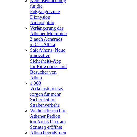
Neue Beleuchtung
für die
Fußgängerzone
Dionysiou
Areopagitou
Verlängerung der
Athener Metrolinie
2 nach Acharnes
in Ost-Attika
SafeAthens: Neue
innovative
Sicherheits-App
für Einwohner und
Besucher von
Athen
1.388
Verkehrskameras
sorgen für mehr
Sicherheit im
Straßenverkehr
Weihnachtsdorf im
Athener Pedion
tou Areos Park am
Sonntag eröffnet
Athen begrüßt den