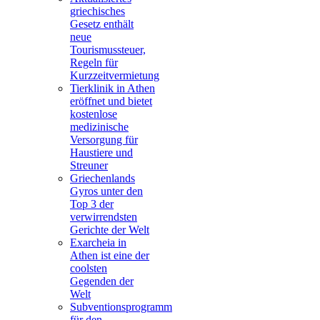
griechisches
Gesetz enthält
neue
Tourismussteuer,
Regeln für
Kurzzeitvermietung
Tierklinik in Athen
eröffnet und bietet
kostenlose
medizinische
Versorgung für
Haustiere und
Streuner
Griechenlands
Gyros unter den
Top 3 der
verwirrendsten
Gerichte der Welt
Exarcheia in
Athen ist eine der
coolsten
Gegenden der
Welt
Subventionsprogramm
für den