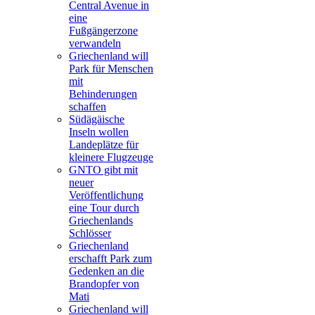
Central Avenue in
eine
Fußgängerzone
verwandeln
Griechenland will
Park für Menschen
mit
Behinderungen
schaffen
Südägäische
Inseln wollen
Landeplätze für
kleinere Flugzeuge
GNTO gibt mit
neuer
Veröffentlichung
eine Tour durch
Griechenlands
Schlösser
Griechenland
erschafft Park zum
Gedenken an die
Brandopfer von
Mati
Griechenland will