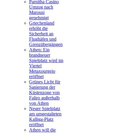
Parnitha Casino
Umzug nach
Marousi
genehmigt
Griechenland
erhöht die
Sicherheit an
Flughäfen und
Grenzübergängen
Athen: Ein
brandneuer
Spielplatz wird im
Viertel
Metaxourgeio
eröffnet
Grünes Licht für
Sanierung der
Küstenzone von
Faliro außerhalb
von Athen
Neuer Spielplatz
am umgestalteten
Kalliga-Platz
eröffnet
Athen will die