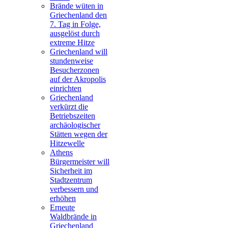
Brände wüten in
Griechenland den
7. Tag in Folge,
ausgelöst durch
extreme Hitze
Griechenland will
stundenweise
Besucherzonen
auf der Akropolis
einrichten
Griechenland
verkürzt die
Betriebszeiten
archäologischer
Stätten wegen der
Hitzewelle
Athens
Bürgermeister will
Sicherheit im
Stadtzentrum
verbessern und
erhöhen
Erneute
Waldbrände in
Griechenland