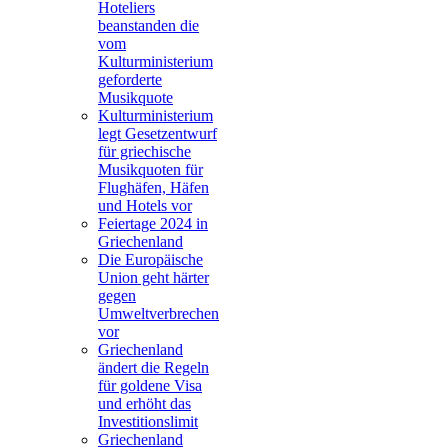
Hoteliers
beanstanden die
vom
Kulturministerium
geforderte
Musikquote
Kulturministerium
legt Gesetzentwurf
für griechische
Musikquoten für
Flughäfen, Häfen
und Hotels vor
Feiertage 2024 in
Griechenland
Die Europäische
Union geht härter
gegen
Umweltverbrechen
vor
Griechenland
ändert die Regeln
für goldene Visa
und erhöht das
Investitionslimit
Griechenland