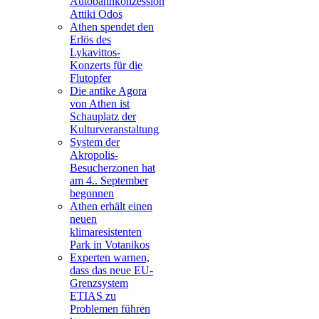
Autobahnkonzession
Attiki Odos
Athen spendet den
Erlös des
Lykavittos-
Konzerts für die
Flutopfer
Die antike Agora
von Athen ist
Schauplatz der
Kulturveranstaltung
System der
Akropolis-
Besucherzonen hat
am 4.. September
begonnen
Athen erhält einen
neuen
klimaresistenten
Park in Votanikos
Experten warnen,
dass das neue EU-
Grenzsystem
ETIAS zu
Problemen führen