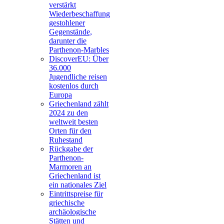
verstärkt
Wiederbeschaffung
gestohlener
Gegenstände,
darunter die
Parthenon-Marbles
DiscoverEU: Über
36.000
Jugendliche reisen
kostenlos durch
Europa
Griechenland zählt
2024 zu den
weltweit besten
Orten für den
Ruhestand
Rückgabe der
Parthenon-
Marmoren an
Griechenland ist
ein nationales Ziel
Eintrittspreise für
griechische
archäologische
Stätten und