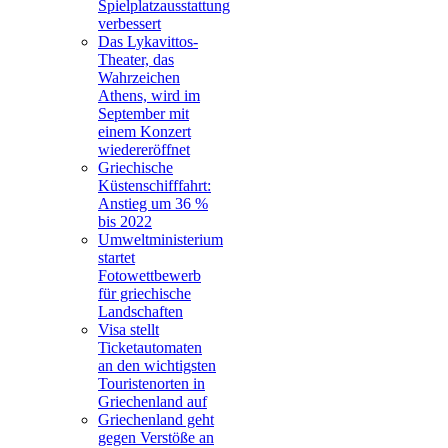
Spielplatzausstattung
verbessert
Das Lykavittos-
Theater, das
Wahrzeichen
Athens, wird im
September mit
einem Konzert
wiedereröffnet
Griechische
Küstenschifffahrt:
Anstieg um 36 %
bis 2022
Umweltministerium
startet
Fotowettbewerb
für griechische
Landschaften
Visa stellt
Ticketautomaten
an den wichtigsten
Touristenorten in
Griechenland auf
Griechenland geht
gegen Verstöße an