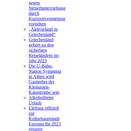
gegen
Steuerhinterziehung
durch
Kurzzeitvermietung
vorgehen
„Aktivurlaub in
Griechenland“
Griechenland
gehört zu den
sichersten
Reiseländern im
Jahr 2023
Die U-Bahn-
Station Syntagma
in Athen wird
Gastgeber der
Kleinasien-
Katastrophe sein
Alkoholfreier
Urlaub
Elefsina offiziell
zur
Kulturhauptstadt
Europas für 2023
ernannt