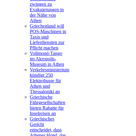
zwingen zu
Evakuierungen in
der Nähe von
Athen
Griechenland will
POS-Maschinen in
Taxis und
Lieferdiensten zur
Pflicht machen
Vollmond-Tango
im Akropolis-
Museum in Athen
Verkehrsministerium
kündigt 250
Elektrobusse für
Athen und
Thessaloniki an
Griechische
Fährgesellschaften
bieten Rabatte für
Inselreisen an
Griechisches
Gericht
entscheidet, dass
Athener Hotel, das