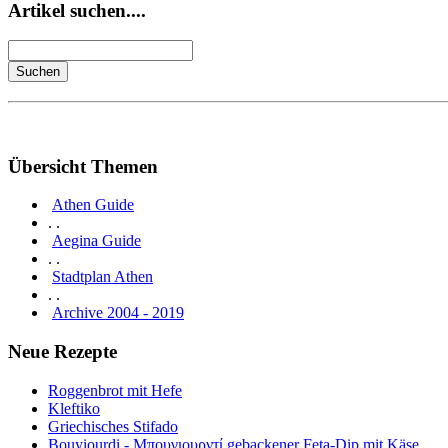
Artikel suchen....
Übersicht Themen
Athen Guide
. .
Aegina Guide
. .
Stadtplan Athen
. .
Archive 2004 - 2019
Neue Rezepte
Roggenbrot mit Hefe
Kleftiko
Griechisches Stifado
Bouyiourdi - Μπουγιουρντί gebackener Feta-Dip mit Käse