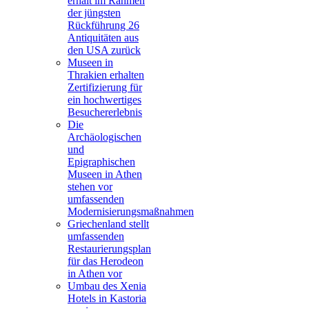
erhält im Rahmen
der jüngsten
Rückführung 26
Antiquitäten aus
den USA zurück
Museen in
Thrakien erhalten
Zertifizierung für
ein hochwertiges
Besuchererlebnis
Die
Archäologischen
und
Epigraphischen
Museen in Athen
stehen vor
umfassenden
Modernisierungsmaßnahmen
Griechenland stellt
umfassenden
Restaurierungsplan
für das Herodeon
in Athen vor
Umbau des Xenia
Hotels in Kastoria