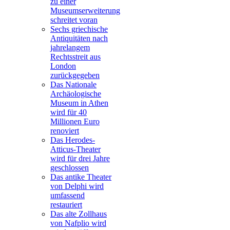
zu einer
Museumserweiterung
schreitet voran
Sechs griechische
Antiquitäten nach
jahrelangem
Rechtsstreit aus
London
zurückgegeben
Das Nationale
Archäologische
Museum in Athen
wird für 40
Millionen Euro
renoviert
Das Herodes-
Atticus-Theater
wird für drei Jahre
geschlossen
Das antike Theater
von Delphi wird
umfassend
restauriert
Das alte Zollhaus
von Nafplio wird