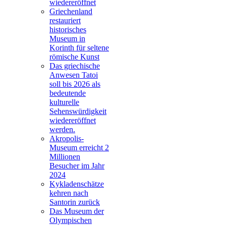
wiedereröffnet
Griechenland
restauriert
historisches
Museum in
Korinth für seltene
römische Kunst
Das griechische
Anwesen Tatoi
soll bis 2026 als
bedeutende
kulturelle
Sehenswürdigkeit
wiedereröffnet
werden.
Akropolis-
Museum erreicht 2
Millionen
Besucher im Jahr
2024
Kykladenschätze
kehren nach
Santorin zurück
Das Museum der
Olympischen