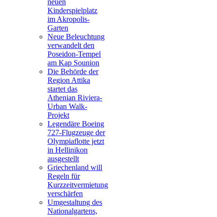
neuen
Kinderspielplatz
im Akropolis-
Garten
Neue Beleuchtung
verwandelt den
Poseidon-Tempel
am Kap Sounion
Die Behörde der
Region Attika
startet das
Athenian Riviera-
Urban Walk-
Projekt
Legendäre Boeing
727-Flugzeuge der
Olympiaflotte jetzt
in Hellinikon
ausgestellt
Griechenland will
Regeln für
Kurzzeitvermietung
verschärfen
Umgestaltung des
Nationalgartens,