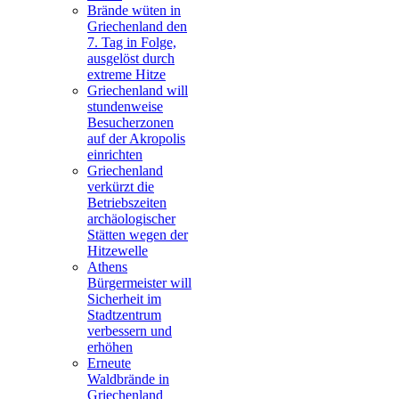
Brände wüten in
Griechenland den
7. Tag in Folge,
ausgelöst durch
extreme Hitze
Griechenland will
stundenweise
Besucherzonen
auf der Akropolis
einrichten
Griechenland
verkürzt die
Betriebszeiten
archäologischer
Stätten wegen der
Hitzewelle
Athens
Bürgermeister will
Sicherheit im
Stadtzentrum
verbessern und
erhöhen
Erneute
Waldbrände in
Griechenland