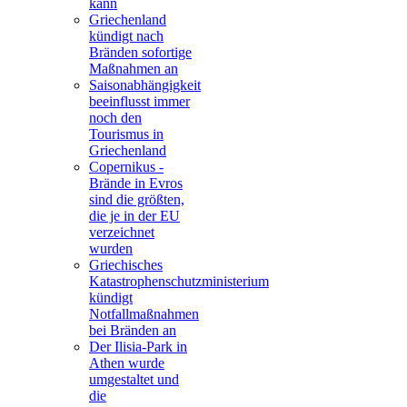
kann
Griechenland
kündigt nach
Bränden sofortige
Maßnahmen an
Saisonabhängigkeit
beeinflusst immer
noch den
Tourismus in
Griechenland
Copernikus -
Brände in Evros
sind die größten,
die je in der EU
verzeichnet
wurden
Griechisches
Katastrophenschutzministerium
kündigt
Notfallmaßnahmen
bei Bränden an
Der Ilisia-Park in
Athen wurde
umgestaltet und
die