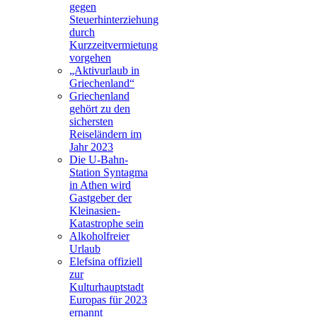
gegen
Steuerhinterziehung
durch
Kurzzeitvermietung
vorgehen
„Aktivurlaub in
Griechenland“
Griechenland
gehört zu den
sichersten
Reiseländern im
Jahr 2023
Die U-Bahn-
Station Syntagma
in Athen wird
Gastgeber der
Kleinasien-
Katastrophe sein
Alkoholfreier
Urlaub
Elefsina offiziell
zur
Kulturhauptstadt
Europas für 2023
ernannt