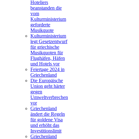
Hoteliers
beanstanden die
vom
Kulturministerium
geforderte
Musikquote
Kulturministerium
legt Gesetzentwurf
für griechische
Musikquoten für
Flughäfen, Häfen
und Hotels vor
Feiertage 2024 in
Griechenland
Die Europäische
Union geht härter
gegen
Umweltverbrechen
vor
Griechenland
ändert die Regeln
für goldene Visa
und erhöht das
Investitionslimit
Griechenland