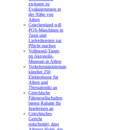
zwingen zu
Evakuierungen in
der Nähe von
Athen
Griechenland will
POS-Maschinen in
Taxis und
Lieferdiensten zur
Pflicht machen
Vollmond-Tango
im Akropolis-
Museum in Athen
Verkehrsministerium
kündigt 250
Elektrobusse für
Athen und
Thessaloniki an
Griechische
Fährgesellschaften
bieten Rabatte für
Inselreisen an
Griechisches
Gericht
entscheidet, dass
Athener Hotel, das