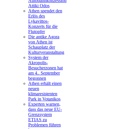
Autobahnkonzession
Attiki Odos
Athen spendet den
Erlös des
Lykavittos-
Konzerts für die
Flutopfer
Die antike Agora
von Athen ist
Schauplatz der
Kulturveranstaltung
System der
Akropolis-
Besucherzonen hat
am 4.. September
begonnen
Athen erhält einen
neuen
klimaresistenten
Park in Votanikos
Experten warnen,
dass das neue EU-
Grenzsystem
ETIAS zu
Problemen führen