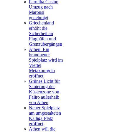
Parnitha Casino
Umzug nach
Marousi
genehmigt
Griechenland
erhöht die
Sicherheit an
Flughäfen und
Grenzübergängen
Athen: Ein
brandneuer
Spielplatz wird im
Viertel
Metaxourgeio
eröffnet
Grünes Licht für
Sanierung der
Küstenzone von
Faliro außerhalb
von Athen
Neuer Spielplatz
am umgestalteten
Kalliga-Platz
eröffnet
Athen will die