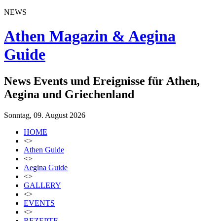
NEWS
Athen Magazin & Aegina
Guide
News Events und Ereignisse für Athen,
Aegina und Griechenland
Sonntag, 09. August 2026
HOME
<>
Athen Guide
<>
Aegina Guide
<>
GALLERY
<>
EVENTS
<>
REZEPTE