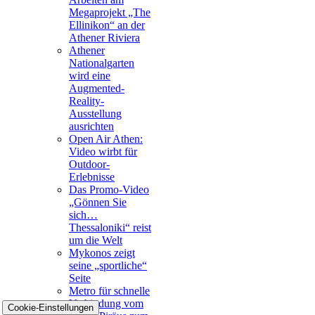
Megaprojekt „The
Ellinikon“ an der
Athener Riviera
Athener
Nationalgarten
wird eine
Augmented-
Reality-
Ausstellung
ausrichten
Open Air Athen:
Video wirbt für
Outdoor-
Erlebnisse
Das Promo-Video
„Gönnen Sie
sich…
Thessaloniki“ reist
um die Welt
Mykonos zeigt
seine „sportliche“
Seite
Metro für schnelle
Verbindung vom
Cookie-Einstellungen