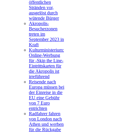
öffentlichen
Stränden vor,
ausgelöst durch
wütende Bürger
Akropolis-
Besucherzonen
treten im
September 2023 in
Kraft
Kulturministerium:
Online-Werbung
für -Skip the Line-
Eintrittskarten für
die Akropolis ist
irreführend
Reisende nach
Europa müssen bei
der Einreise in die
EU eine Gebühr
von 7 Euro
entrichten
Radfahrer fahren
von London nach
Athen und werben
für die Rückgabe