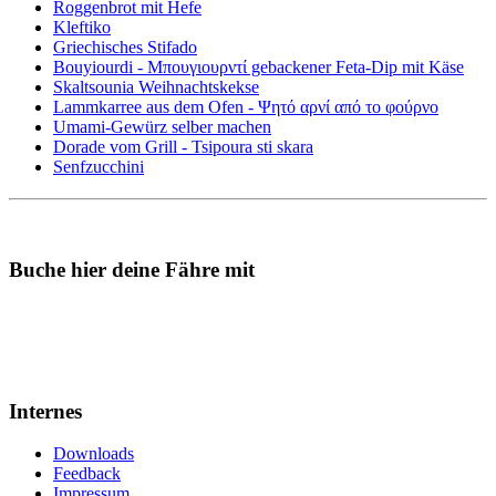
Roggenbrot mit Hefe
Kleftiko
Griechisches Stifado
Bouyiourdi - Μπουγιουρντί gebackener Feta-Dip mit Käse
Skaltsounia Weihnachtskekse
Lammkarree aus dem Ofen - Ψητό αρνί από το φούρνο
Umami-Gewürz selber machen
Dorade vom Grill - Tsipoura sti skara
Senfzucchini
Buche hier deine Fähre mit
Internes
Downloads
Feedback
Impressum