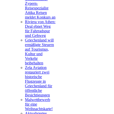
Zypern-
Reisespezialist
Attika Reisen
meldet Konkurs an
Riviera von Athen:
Deal ebnet Weg
für Fahrradspur
und Gehweg
Griechenland will
ermäßigte Steuern
auf Tourismus,
Kultur und
Verkehr
beibehalten
Zela Aviation
restauriert zwei
historische
Flugzeuge in
Griechenland für
öffentliche
Besichtigungen
Malwettbewerb
für eine
Weihnachtskarte!
Aktualisiertes