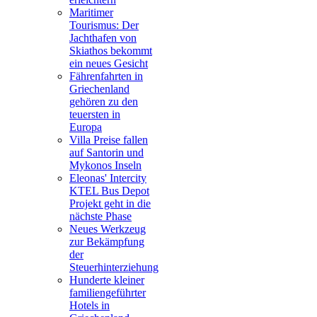
Maritimer
Tourismus: Der
Jachthafen von
Skiathos bekommt
ein neues Gesicht
Fährenfahrten in
Griechenland
gehören zu den
teuersten in
Europa
Villa Preise fallen
auf Santorin und
Mykonos Inseln
Eleonas' Intercity
KTEL Bus Depot
Projekt geht in die
nächste Phase
Neues Werkzeug
zur Bekämpfung
der
Steuerhinterziehung
Hunderte kleiner
familiengeführter
Hotels in