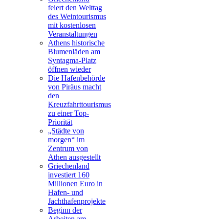
feiert den Welttag
des Weintourismus
mit kostenlosen
Veranstaltungen
Athens historische
Blumenläden am
Syntagma-Platz
öffnen wieder
Die Hafenbehörde
von Piräus macht
den
Kreuzfahrttourismus
zu einer Top-
Priorität
„Städte von
morgen“ im
Zentrum von
Athen ausgestellt
Griechenland
investiert 160
Millionen Euro in
Hafen- und
Jachthafenprojekte
Beginn der
Arbeiten am