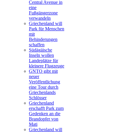
Central Avenue in
eine
Fußgängerzone
verwandeln
Griechenland will
Park für Menschen
mit
Behinderungen
schaffen
Südägäische
Inseln wollen
Landeplätze für
kleinere Flugzeuge
GNTO gibt mit
neuer
Veröffentlichung
eine Tour durch
Griechenlands
Schlösser
Griechenland
erschafft Park zum
Gedenken an die
Brandopfer von
Mati
Griechenland will