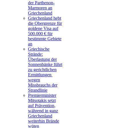
der Parthenon-
Marmoren an
Griechenland
Griechenland hebt
die Obergrenze für
goldene Visa auf
500.000 € für
bestimmte Gebiete
an
Griechische
Strände:
Überlastung der
Sonnenbänke führt
zu gerichtlichen
Ermittlungen
wegen
Missbrauchs der
Strandlinie
Premierminister
Mitsotakis setzt
auf Prävention,
während in ganz
Griechenland
weiterhin Brände
wüten