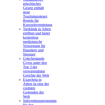
griechisches
Gesetz enthält
neue
Tourismussteuer,
Regeln für
Kurzzeitvermietung
Tierklinik in Athen
eröffnet und bietet
kostenlose
medizinische
Versorgung für
Haustiere und
Streuner
Griechenlands
Gyros unter den
Top 3 der
verwirrendsten
Gerichte der Welt
Exarcheia in
Athen ist eine der
coolsten
Gegenden der
Welt
Subventionsprogramm
für den