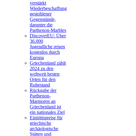
verstärkt
Wiederbeschaffung
gestohlener
Gegenstände,
darunter die
Parthenon-Marbles
DiscoverEU: Über
36.000
Jugendliche reisen
kostenlos durch
Europa
Griechenland zählt
2024 zu den
weltweit besten
Orten für den
Ruhestand
Rückgabe der
Parthenon-
Marmoren an
Griechenland ist
ein nationales Ziel
Eintrittspreise für
griechische
archäologische
Stätten und