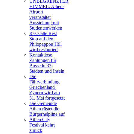
UNBEGRENZTER
HIMMEL: Athens
Airport
veranstaltet
Ausstellung mit
Studentenwerken
Raststätte Rest
Stop auf dem
Philopappou Hill
wird restauriert
Kontaktlose
Zahlungen für
Busse in 33
Städten und Inseln
Die
Fährverbindung
Griechenland-
Zypern wird am
31. Mai fortgesetzt
Die Gemeinde
Athen rüstet die
Bürgerhelpline auf
Athen City
Festival kehrt
zurück