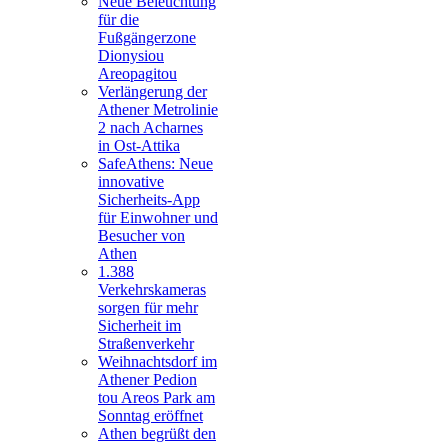
Neue Beleuchtung
für die
Fußgängerzone
Dionysiou
Areopagitou
Verlängerung der
Athener Metrolinie
2 nach Acharnes
in Ost-Attika
SafeAthens: Neue
innovative
Sicherheits-App
für Einwohner und
Besucher von
Athen
1.388
Verkehrskameras
sorgen für mehr
Sicherheit im
Straßenverkehr
Weihnachtsdorf im
Athener Pedion
tou Areos Park am
Sonntag eröffnet
Athen begrüßt den