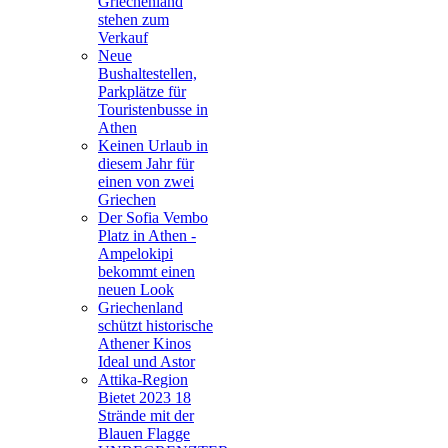
Griechenland
stehen zum
Verkauf
Neue
Bushaltestellen,
Parkplätze für
Touristenbusse in
Athen
Keinen Urlaub in
diesem Jahr für
einen von zwei
Griechen
Der Sofia Vembo
Platz in Athen -
Ampelokipi
bekommt einen
neuen Look
Griechenland
schützt historische
Athener Kinos
Ideal und Astor
Attika-Region
Bietet 2023 18
Strände mit der
Blauen Flagge