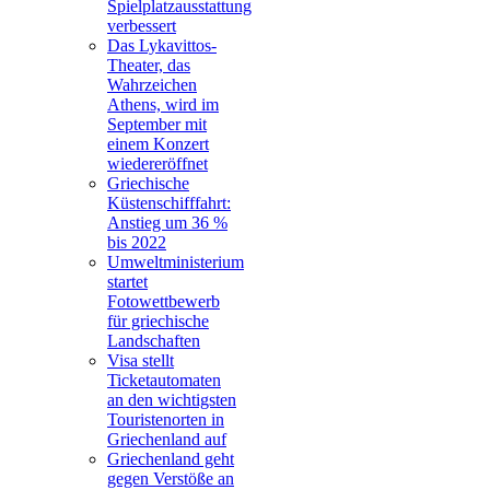
Spielplatzausstattung
verbessert
Das Lykavittos-
Theater, das
Wahrzeichen
Athens, wird im
September mit
einem Konzert
wiedereröffnet
Griechische
Küstenschifffahrt:
Anstieg um 36 %
bis 2022
Umweltministerium
startet
Fotowettbewerb
für griechische
Landschaften
Visa stellt
Ticketautomaten
an den wichtigsten
Touristenorten in
Griechenland auf
Griechenland geht
gegen Verstöße an