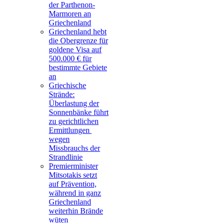
der Parthenon-
Marmoren an
Griechenland
Griechenland hebt
die Obergrenze für
goldene Visa auf
500.000 € für
bestimmte Gebiete
an
Griechische
Strände:
Überlastung der
Sonnenbänke führt
zu gerichtlichen
Ermittlungen
wegen
Missbrauchs der
Strandlinie
Premierminister
Mitsotakis setzt
auf Prävention,
während in ganz
Griechenland
weiterhin Brände
wüten