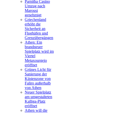
Parnitha Casino
Umzug nach
Marousi
genehmigt
Griechenland
erhöht die
Sicherheit an
Flughäfen und
Grenzübergängen
Athen: Ein
brandneuer
Spielplatz wird im
Viertel
Metaxourgeio
eröffnet
Grünes Licht für
Sanierung der
Küstenzone von
Faliro außerhalb
von Athen
Neuer Spielplatz
am umgestalteten
Kalliga-Platz
eröffnet
Athen will die