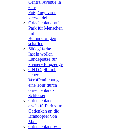
Central Avenue in
eine
Fußgängerzone
verwandeln
Griechenland will
Park für Menschen
mit
Behinderungen
schaffen
Südägäische
Inseln wollen
Landeplätze für
kleinere Flugzeuge
GNTO gibt mit
neuer
Veröffentlichung
eine Tour durch
Griechenlands
Schlösser
Griechenland
erschafft Park zum
Gedenken an die
Brandopfer von
Mati
Griechenland will