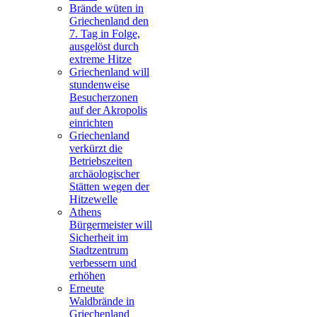
Brände wüten in
Griechenland den
7. Tag in Folge,
ausgelöst durch
extreme Hitze
Griechenland will
stundenweise
Besucherzonen
auf der Akropolis
einrichten
Griechenland
verkürzt die
Betriebszeiten
archäologischer
Stätten wegen der
Hitzewelle
Athens
Bürgermeister will
Sicherheit im
Stadtzentrum
verbessern und
erhöhen
Erneute
Waldbrände in
Griechenland