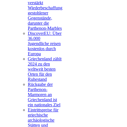
verstärkt
Wiederbeschaffung
gestohlener
Gegenstände,
darunter die
Parthenon-Marbles
DiscoverEU: Über
36.000
Jugendliche reisen
kostenlos durch
Europa
Griechenland zählt
2024 zu den
weltweit besten
Orten für den
Ruhestand
Rückgabe der
Parthenon-
Marmoren an
Griechenland ist
ein nationales Ziel
Eintrittspreise für
griechische
archäologische
Stätten und