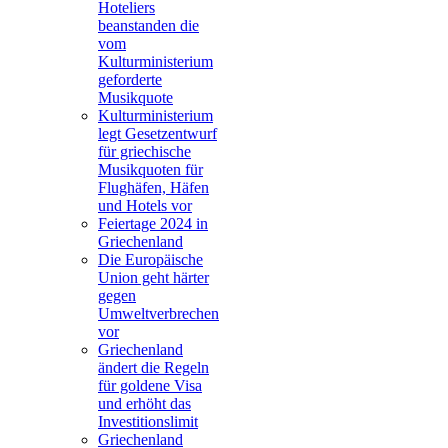
Hoteliers
beanstanden die
vom
Kulturministerium
geforderte
Musikquote
Kulturministerium
legt Gesetzentwurf
für griechische
Musikquoten für
Flughäfen, Häfen
und Hotels vor
Feiertage 2024 in
Griechenland
Die Europäische
Union geht härter
gegen
Umweltverbrechen
vor
Griechenland
ändert die Regeln
für goldene Visa
und erhöht das
Investitionslimit
Griechenland