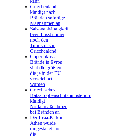
kann
Griechenland
kündigt nach
Bränden sofortige
Maßnahmen an
Saisonabhängigkeit
beeinflusst immer
noch den
Tourismus in
Griechenland
Copernikus -
Brände in Evros
sind die größten,
die je in der EU
verzeichnet
wurden
Griechisches
Katastrophenschutzministerium
kündigt
Notfallmaßnahmen
bei Bränden an
Der Ilisia-Park in
Athen wurde
umgestaltet und
die