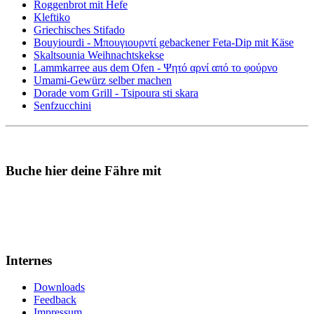
Roggenbrot mit Hefe
Kleftiko
Griechisches Stifado
Bouyiourdi - Μπουγιουρντί gebackener Feta-Dip mit Käse
Skaltsounia Weihnachtskekse
Lammkarree aus dem Ofen - Ψητό αρνί από το φούρνο
Umami-Gewürz selber machen
Dorade vom Grill - Tsipoura sti skara
Senfzucchini
Buche hier deine Fähre mit
Internes
Downloads
Feedback
Impressum