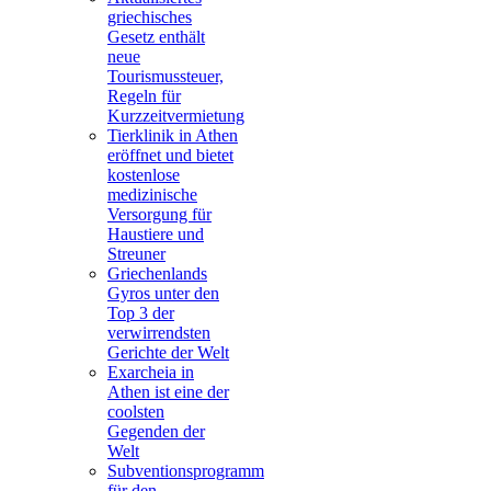
griechisches
Gesetz enthält
neue
Tourismussteuer,
Regeln für
Kurzzeitvermietung
Tierklinik in Athen
eröffnet und bietet
kostenlose
medizinische
Versorgung für
Haustiere und
Streuner
Griechenlands
Gyros unter den
Top 3 der
verwirrendsten
Gerichte der Welt
Exarcheia in
Athen ist eine der
coolsten
Gegenden der
Welt
Subventionsprogramm
für den