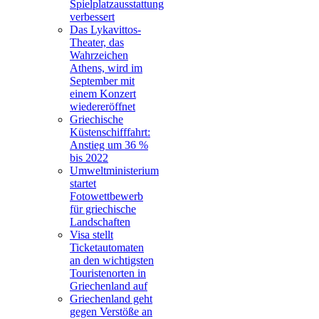
Spielplatzausstattung
verbessert
Das Lykavittos-
Theater, das
Wahrzeichen
Athens, wird im
September mit
einem Konzert
wiedereröffnet
Griechische
Küstenschifffahrt:
Anstieg um 36 %
bis 2022
Umweltministerium
startet
Fotowettbewerb
für griechische
Landschaften
Visa stellt
Ticketautomaten
an den wichtigsten
Touristenorten in
Griechenland auf
Griechenland geht
gegen Verstöße an