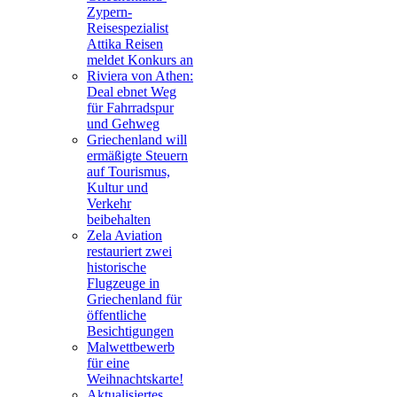
Zypern-
Reisespezialist
Attika Reisen
meldet Konkurs an
Riviera von Athen:
Deal ebnet Weg
für Fahrradspur
und Gehweg
Griechenland will
ermäßigte Steuern
auf Tourismus,
Kultur und
Verkehr
beibehalten
Zela Aviation
restauriert zwei
historische
Flugzeuge in
Griechenland für
öffentliche
Besichtigungen
Malwettbewerb
für eine
Weihnachtskarte!
Aktualisiertes