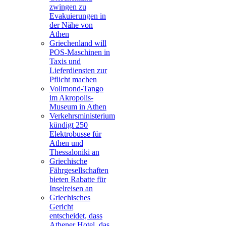
zwingen zu
Evakuierungen in
der Nähe von
Athen
Griechenland will
POS-Maschinen in
Taxis und
Lieferdiensten zur
Pflicht machen
Vollmond-Tango
im Akropolis-
Museum in Athen
Verkehrsministerium
kündigt 250
Elektrobusse für
Athen und
Thessaloniki an
Griechische
Fährgesellschaften
bieten Rabatte für
Inselreisen an
Griechisches
Gericht
entscheidet, dass
Athener Hotel, das