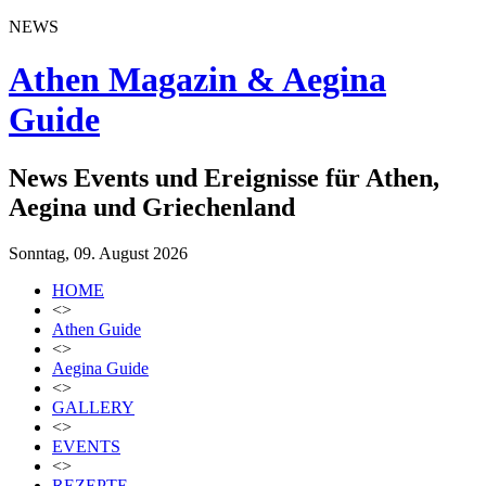
NEWS
Athen Magazin & Aegina
Guide
News Events und Ereignisse für Athen,
Aegina und Griechenland
Sonntag, 09. August 2026
HOME
<>
Athen Guide
<>
Aegina Guide
<>
GALLERY
<>
EVENTS
<>
REZEPTE