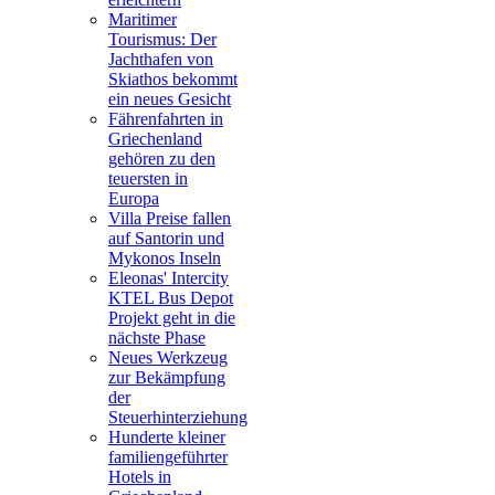
Maritimer
Tourismus: Der
Jachthafen von
Skiathos bekommt
ein neues Gesicht
Fährenfahrten in
Griechenland
gehören zu den
teuersten in
Europa
Villa Preise fallen
auf Santorin und
Mykonos Inseln
Eleonas' Intercity
KTEL Bus Depot
Projekt geht in die
nächste Phase
Neues Werkzeug
zur Bekämpfung
der
Steuerhinterziehung
Hunderte kleiner
familiengeführter
Hotels in