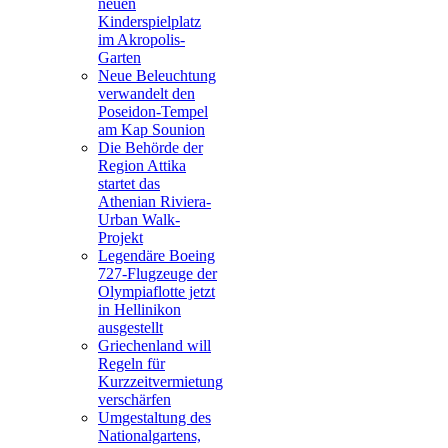
neuen
Kinderspielplatz
im Akropolis-
Garten
Neue Beleuchtung
verwandelt den
Poseidon-Tempel
am Kap Sounion
Die Behörde der
Region Attika
startet das
Athenian Riviera-
Urban Walk-
Projekt
Legendäre Boeing
727-Flugzeuge der
Olympiaflotte jetzt
in Hellinikon
ausgestellt
Griechenland will
Regeln für
Kurzzeitvermietung
verschärfen
Umgestaltung des
Nationalgartens,