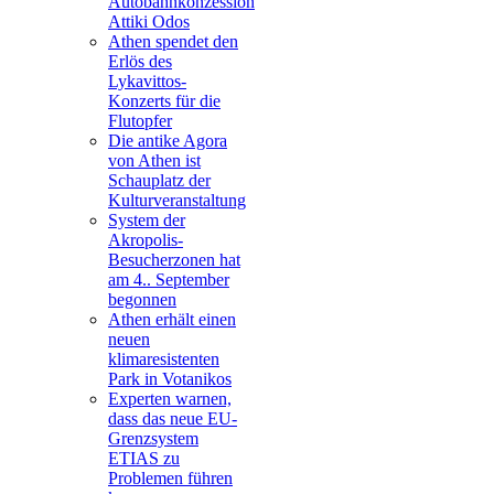
Autobahnkonzession
Attiki Odos
Athen spendet den
Erlös des
Lykavittos-
Konzerts für die
Flutopfer
Die antike Agora
von Athen ist
Schauplatz der
Kulturveranstaltung
System der
Akropolis-
Besucherzonen hat
am 4.. September
begonnen
Athen erhält einen
neuen
klimaresistenten
Park in Votanikos
Experten warnen,
dass das neue EU-
Grenzsystem
ETIAS zu
Problemen führen