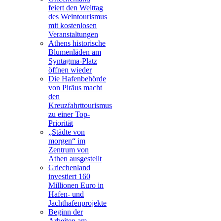
feiert den Welttag
des Weintourismus
mit kostenlosen
Veranstaltungen
Athens historische
Blumenläden am
Syntagma-Platz
öffnen wieder
Die Hafenbehörde
von Piräus macht
den
Kreuzfahrttourismus
zu einer Top-
Priorität
„Städte von
morgen“ im
Zentrum von
Athen ausgestellt
Griechenland
investiert 160
Millionen Euro in
Hafen- und
Jachthafenprojekte
Beginn der
Arbeiten am