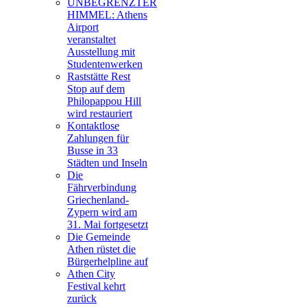
UNBEGRENZTER
HIMMEL: Athens
Airport
veranstaltet
Ausstellung mit
Studentenwerken
Raststätte Rest
Stop auf dem
Philopappou Hill
wird restauriert
Kontaktlose
Zahlungen für
Busse in 33
Städten und Inseln
Die
Fährverbindung
Griechenland-
Zypern wird am
31. Mai fortgesetzt
Die Gemeinde
Athen rüstet die
Bürgerhelpline auf
Athen City
Festival kehrt
zurück