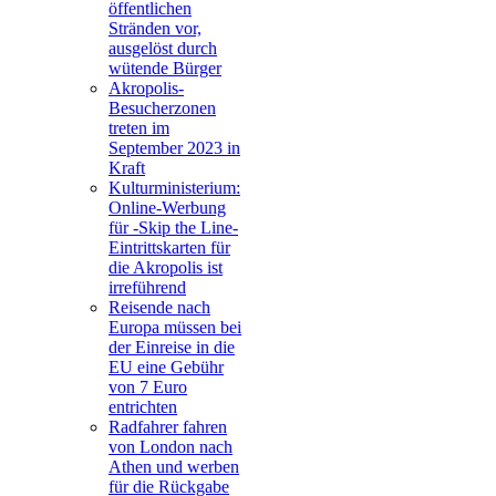
öffentlichen
Stränden vor,
ausgelöst durch
wütende Bürger
Akropolis-
Besucherzonen
treten im
September 2023 in
Kraft
Kulturministerium:
Online-Werbung
für -Skip the Line-
Eintrittskarten für
die Akropolis ist
irreführend
Reisende nach
Europa müssen bei
der Einreise in die
EU eine Gebühr
von 7 Euro
entrichten
Radfahrer fahren
von London nach
Athen und werben
für die Rückgabe