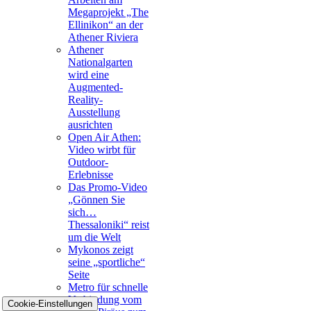
Megaprojekt „The
Ellinikon“ an der
Athener Riviera
Athener
Nationalgarten
wird eine
Augmented-
Reality-
Ausstellung
ausrichten
Open Air Athen:
Video wirbt für
Outdoor-
Erlebnisse
Das Promo-Video
„Gönnen Sie
sich…
Thessaloniki“ reist
um die Welt
Mykonos zeigt
seine „sportliche“
Seite
Metro für schnelle
Verbindung vom
Cookie-Einstellungen