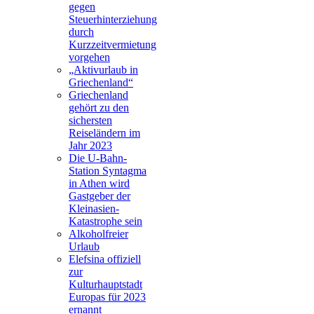
gegen
Steuerhinterziehung
durch
Kurzzeitvermietung
vorgehen
„Aktivurlaub in
Griechenland“
Griechenland
gehört zu den
sichersten
Reiseländern im
Jahr 2023
Die U-Bahn-
Station Syntagma
in Athen wird
Gastgeber der
Kleinasien-
Katastrophe sein
Alkoholfreier
Urlaub
Elefsina offiziell
zur
Kulturhauptstadt
Europas für 2023
ernannt