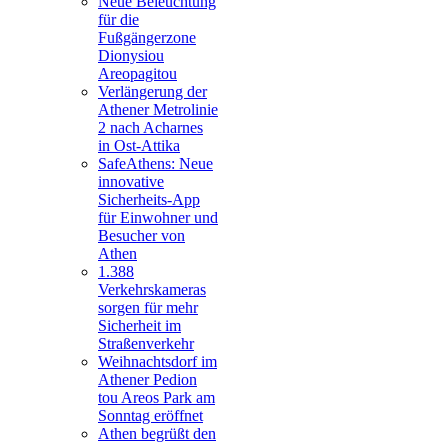
Neue Beleuchtung
für die
Fußgängerzone
Dionysiou
Areopagitou
Verlängerung der
Athener Metrolinie
2 nach Acharnes
in Ost-Attika
SafeAthens: Neue
innovative
Sicherheits-App
für Einwohner und
Besucher von
Athen
1.388
Verkehrskameras
sorgen für mehr
Sicherheit im
Straßenverkehr
Weihnachtsdorf im
Athener Pedion
tou Areos Park am
Sonntag eröffnet
Athen begrüßt den