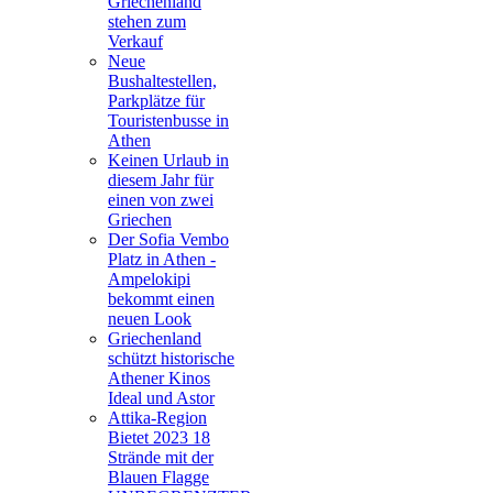
Griechenland
stehen zum
Verkauf
Neue
Bushaltestellen,
Parkplätze für
Touristenbusse in
Athen
Keinen Urlaub in
diesem Jahr für
einen von zwei
Griechen
Der Sofia Vembo
Platz in Athen -
Ampelokipi
bekommt einen
neuen Look
Griechenland
schützt historische
Athener Kinos
Ideal und Astor
Attika-Region
Bietet 2023 18
Strände mit der
Blauen Flagge