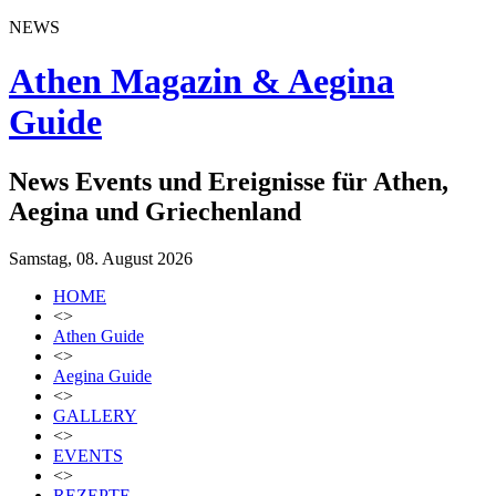
NEWS
Athen Magazin & Aegina
Guide
News Events und Ereignisse für Athen,
Aegina und Griechenland
Samstag, 08. August 2026
HOME
<>
Athen Guide
<>
Aegina Guide
<>
GALLERY
<>
EVENTS
<>
REZEPTE