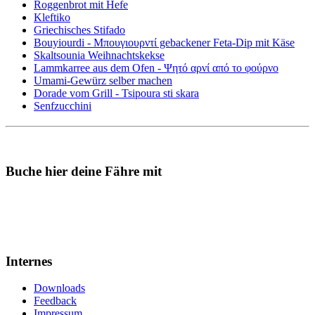
Roggenbrot mit Hefe
Kleftiko
Griechisches Stifado
Bouyiourdi - Μπουγιουρντί gebackener Feta-Dip mit Käse
Skaltsounia Weihnachtskekse
Lammkarree aus dem Ofen - Ψητό αρνί από το φούρνο
Umami-Gewürz selber machen
Dorade vom Grill - Tsipoura sti skara
Senfzucchini
Buche hier deine Fähre mit
Internes
Downloads
Feedback
Impressum