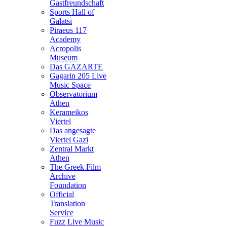
Gastfreundschaft
Sports Hall of
Galatsi
Piraeus 117
Academy
Acropolis
Museum
Das GAZARTE
Gagarin 205 Live
Music Space
Observatorium
Athen
Kerameikos
Viertel
Das angesagte
Viertel Gazi
Zentral Markt
Athen
The Greek Film
Archive
Foundation
Official
Translation
Service
Fuzz Live Music