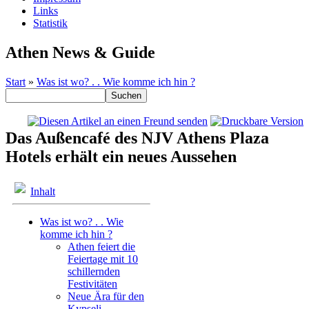
Links
Statistik
Athen News & Guide
Start
»
Was ist wo? . . Wie komme ich hin ?
Das Außencafé des NJV Athens Plaza
Hotels erhält ein neues Aussehen
Inhalt
Was ist wo? . . Wie
komme ich hin ?
Athen feiert die
Feiertage mit 10
schillernden
Festivitäten
Neue Ära für den
Kypseli-