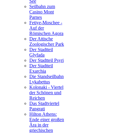
See
Seilbahn zum
Casino Mont
Parnes
Fetiye-Moschee -
Auf der
Römischen Agora
Der Attische
Zoologischer Park
Der Stadtteil
Glyfada
Der Stadtteil Psyri
Der Stadtteil
Exarchia
Die Standseilbahn
Lykabettus
Kolonaki - Viertel
der Schönen und
Reichen
Das Stadtviertel
Pangrati
Hilton Athens:
Ende einer großen
Ära in der
griechischen