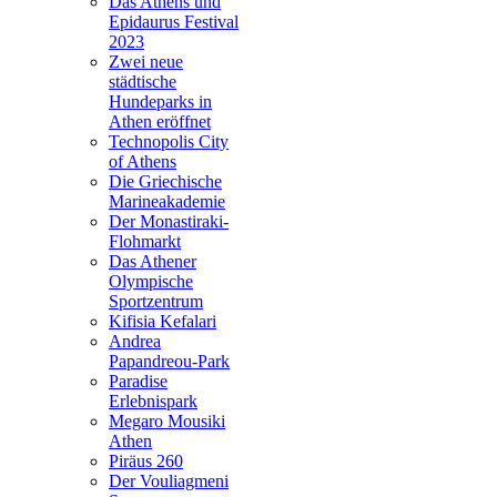
Das Athens und
Epidaurus Festival
2023
Zwei neue
städtische
Hundeparks in
Athen eröffnet
Technopolis City
of Athens
Die Griechische
Marineakademie
Der Monastiraki-
Flohmarkt
Das Athener
Olympische
Sportzentrum
Kifisia Kefalari
Andrea
Papandreou-Park
Paradise
Erlebnispark
Megaro Mousiki
Athen
Piräus 260
Der Vouliagmeni