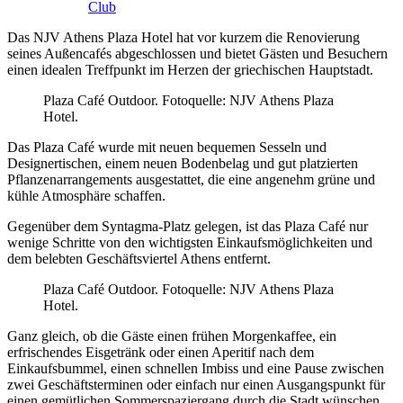
Club
Das NJV Athens Plaza Hotel hat vor kurzem die Renovierung
seines Außencafés abgeschlossen und bietet Gästen und Besuchern
einen idealen Treffpunkt im Herzen der griechischen Hauptstadt.
Plaza Café Outdoor. Fotoquelle: NJV Athens Plaza
Hotel.
Das Plaza Café wurde mit neuen bequemen Sesseln und
Designertischen, einem neuen Bodenbelag und gut platzierten
Pflanzenarrangements ausgestattet, die eine angenehm grüne und
kühle Atmosphäre schaffen.
Gegenüber dem Syntagma-Platz gelegen, ist das Plaza Café nur
wenige Schritte von den wichtigsten Einkaufsmöglichkeiten und
dem belebten Geschäftsviertel Athens entfernt.
Plaza Café Outdoor. Fotoquelle: NJV Athens Plaza
Hotel.
Ganz gleich, ob die Gäste einen frühen Morgenkaffee, ein
erfrischendes Eisgetränk oder einen Aperitif nach dem
Einkaufsbummel, einen schnellen Imbiss und eine Pause zwischen
zwei Geschäftsterminen oder einfach nur einen Ausgangspunkt für
einen gemütlichen Sommerspaziergang durch die Stadt wünschen,