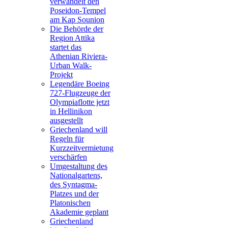
verwandelt den
Poseidon-Tempel
am Kap Sounion
Die Behörde der
Region Attika
startet das
Athenian Riviera-
Urban Walk-
Projekt
Legendäre Boeing
727-Flugzeuge der
Olympiaflotte jetzt
in Hellinikon
ausgestellt
Griechenland will
Regeln für
Kurzzeitvermietung
verschärfen
Umgestaltung des
Nationalgartens,
des Syntagma-
Platzes und der
Platonischen
Akademie geplant
Griechenland