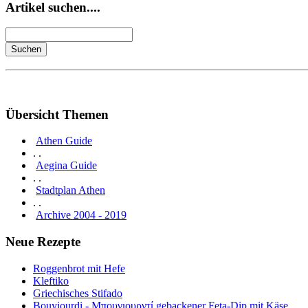
Artikel suchen....
Übersicht Themen
Athen Guide
. .
Aegina Guide
. .
Stadtplan Athen
. .
Archive 2004 - 2019
Neue Rezepte
Roggenbrot mit Hefe
Kleftiko
Griechisches Stifado
Bouyiourdi - Μπουγιουρντί gebackener Feta-Dip mit Käse