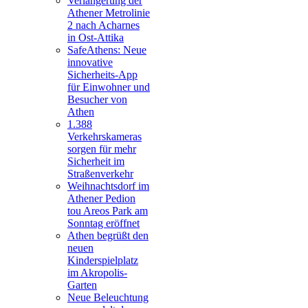
Verlängerung der
Athener Metrolinie
2 nach Acharnes
in Ost-Attika
SafeAthens: Neue
innovative
Sicherheits-App
für Einwohner und
Besucher von
Athen
1.388
Verkehrskameras
sorgen für mehr
Sicherheit im
Straßenverkehr
Weihnachtsdorf im
Athener Pedion
tou Areos Park am
Sonntag eröffnet
Athen begrüßt den
neuen
Kinderspielplatz
im Akropolis-
Garten
Neue Beleuchtung