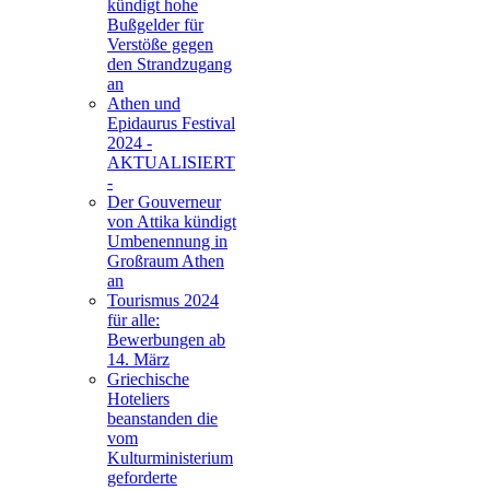
kündigt hohe
Bußgelder für
Verstöße gegen
den Strandzugang
an
Athen und
Epidaurus Festival
2024 -
AKTUALISIERT
-
Der Gouverneur
von Attika kündigt
Umbenennung in
Großraum Athen
an
Tourismus 2024
für alle:
Bewerbungen ab
14. März
Griechische
Hoteliers
beanstanden die
vom
Kulturministerium
geforderte