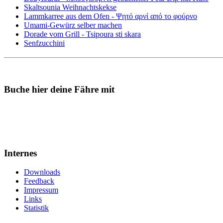
Skaltsounia Weihnachtskekse
Lammkarree aus dem Ofen - Ψητό αρνί από το φούρνο
Umami-Gewürz selber machen
Dorade vom Grill - Tsipoura sti skara
Senfzucchini
Buche hier deine Fähre mit
Internes
Downloads
Feedback
Impressum
Links
Statistik