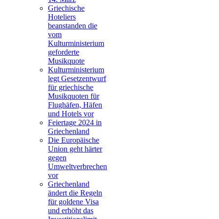
Griechische
Hoteliers
beanstanden die
vom
Kulturministerium
geforderte
Musikquote
Kulturministerium
legt Gesetzentwurf
für griechische
Musikquoten für
Flughäfen, Häfen
und Hotels vor
Feiertage 2024 in
Griechenland
Die Europäische
Union geht härter
gegen
Umweltverbrechen
vor
Griechenland
ändert die Regeln
für goldene Visa
und erhöht das