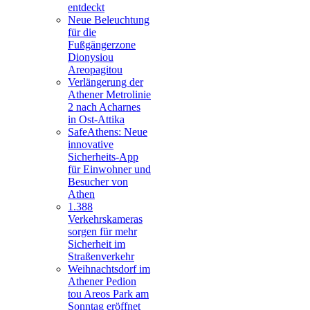
entdeckt
Neue Beleuchtung
für die
Fußgängerzone
Dionysiou
Areopagitou
Verlängerung der
Athener Metrolinie
2 nach Acharnes
in Ost-Attika
SafeAthens: Neue
innovative
Sicherheits-App
für Einwohner und
Besucher von
Athen
1.388
Verkehrskameras
sorgen für mehr
Sicherheit im
Straßenverkehr
Weihnachtsdorf im
Athener Pedion
tou Areos Park am
Sonntag eröffnet