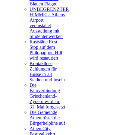
Blauen Flagge
UNBEGRENZTER
HIMMEL: Athens
Airport
veranstaltet
Ausstellung mit
Studentenwerken
Raststätte Rest
Stop auf dem
Philopappou Hill
wird restauriert
Kontaktlose
Zahlungen für
Busse in 33
Städten und Inseln
Die
Fährverbindung
Griechenland-
Zypern wird am
31. Mai fortgesetzt
Die Gemeinde
Athen rüstet die
Bürgerhelpline auf
Athen City
Festival kehrt