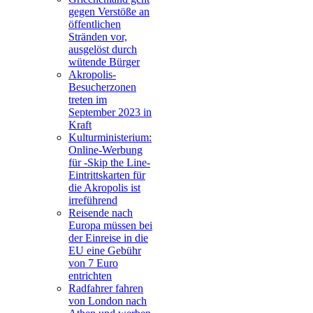
gegen Verstöße an
öffentlichen
Stränden vor,
ausgelöst durch
wütende Bürger
Akropolis-
Besucherzonen
treten im
September 2023 in
Kraft
Kulturministerium:
Online-Werbung
für -Skip the Line-
Eintrittskarten für
die Akropolis ist
irreführend
Reisende nach
Europa müssen bei
der Einreise in die
EU eine Gebühr
von 7 Euro
entrichten
Radfahrer fahren
von London nach