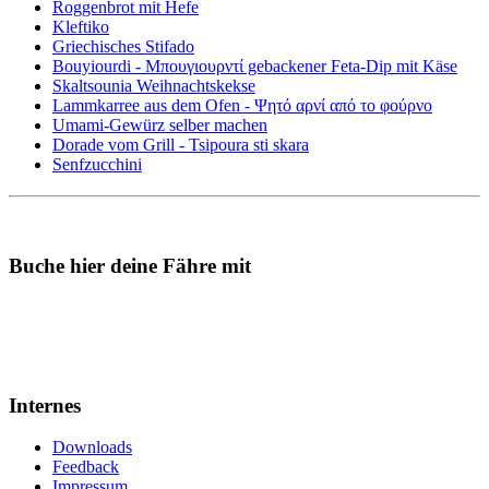
Roggenbrot mit Hefe
Kleftiko
Griechisches Stifado
Bouyiourdi - Μπουγιουρντί gebackener Feta-Dip mit Käse
Skaltsounia Weihnachtskekse
Lammkarree aus dem Ofen - Ψητό αρνί από το φούρνο
Umami-Gewürz selber machen
Dorade vom Grill - Tsipoura sti skara
Senfzucchini
Buche hier deine Fähre mit
Internes
Downloads
Feedback
Impressum