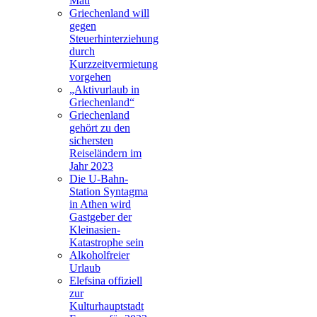
Mati
Griechenland will
gegen
Steuerhinterziehung
durch
Kurzzeitvermietung
vorgehen
„Aktivurlaub in
Griechenland“
Griechenland
gehört zu den
sichersten
Reiseländern im
Jahr 2023
Die U-Bahn-
Station Syntagma
in Athen wird
Gastgeber der
Kleinasien-
Katastrophe sein
Alkoholfreier
Urlaub
Elefsina offiziell
zur
Kulturhauptstadt