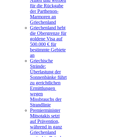
Athen und werben
für die Rückgabe
der Parthenon-
Marmoren an
Griechenland
Griechenland hebt
die Obergrenze für
goldene Visa auf
500.000 € für
bestimmte Gebiete
an
Griechische
Strände:
Überlastung der
Sonnenbänke führt
zu gerichtlichen
Ermittlungen
wegen
Missbrauchs der
Strandlinie
Premierminister
Mitsotakis setzt
auf Prävention,
während in ganz
Griechenland