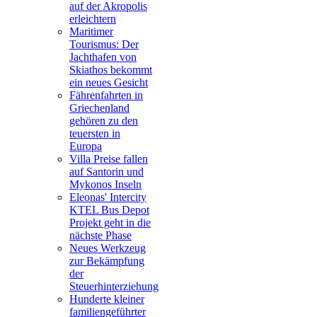
auf der Akropolis
erleichtern
Maritimer
Tourismus: Der
Jachthafen von
Skiathos bekommt
ein neues Gesicht
Fährenfahrten in
Griechenland
gehören zu den
teuersten in
Europa
Villa Preise fallen
auf Santorin und
Mykonos Inseln
Eleonas' Intercity
KTEL Bus Depot
Projekt geht in die
nächste Phase
Neues Werkzeug
zur Bekämpfung
der
Steuerhinterziehung
Hunderte kleiner
familiengeführter