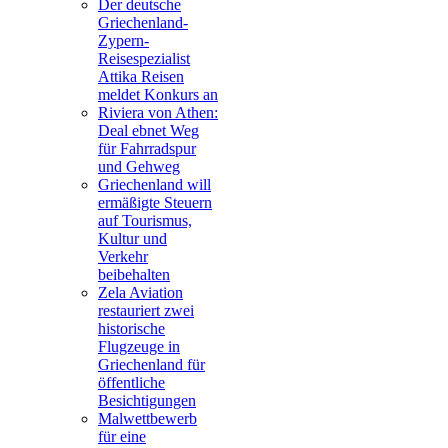
Der deutsche
Griechenland-
Zypern-
Reisespezialist
Attika Reisen
meldet Konkurs an
Riviera von Athen:
Deal ebnet Weg
für Fahrradspur
und Gehweg
Griechenland will
ermäßigte Steuern
auf Tourismus,
Kultur und
Verkehr
beibehalten
Zela Aviation
restauriert zwei
historische
Flugzeuge in
Griechenland für
öffentliche
Besichtigungen
Malwettbewerb
für eine