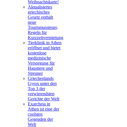
Weihnachtskarte!
Aktualisiertes
griechisches
Gesetz enthält
neue
Tourismussteuer,
Regeln für
Kurzzeitvermietung
Tierklinik in Athen
eröffnet und bietet
kostenlose
medizinische
Versorgung für
Haustiere und
Streuner
Griechenlands
Gyros unter den
Top 3 der
verwirrendsten
Gerichte der Welt
Exarcheia in
Athen ist eine der
coolsten
Gegenden der
Welt