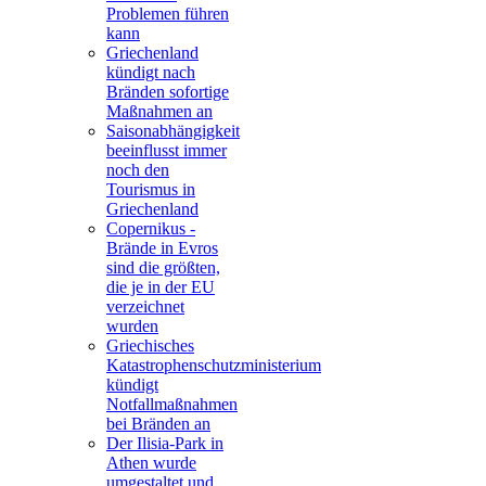
Problemen führen
kann
Griechenland
kündigt nach
Bränden sofortige
Maßnahmen an
Saisonabhängigkeit
beeinflusst immer
noch den
Tourismus in
Griechenland
Copernikus -
Brände in Evros
sind die größten,
die je in der EU
verzeichnet
wurden
Griechisches
Katastrophenschutzministerium
kündigt
Notfallmaßnahmen
bei Bränden an
Der Ilisia-Park in
Athen wurde
umgestaltet und