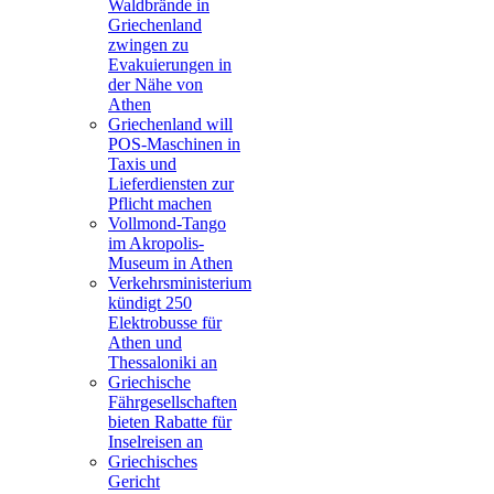
Waldbrände in
Griechenland
zwingen zu
Evakuierungen in
der Nähe von
Athen
Griechenland will
POS-Maschinen in
Taxis und
Lieferdiensten zur
Pflicht machen
Vollmond-Tango
im Akropolis-
Museum in Athen
Verkehrsministerium
kündigt 250
Elektrobusse für
Athen und
Thessaloniki an
Griechische
Fährgesellschaften
bieten Rabatte für
Inselreisen an
Griechisches
Gericht