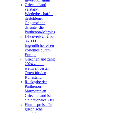
Investitionslimit
Griechenland
verstärkt
Wiederbeschaffung
gestohlener
Gegenstände,
darunter die
Parthenon-Marbles
DiscoverEU: Über
36.000
Jugendliche reisen
kostenlos durch
Europa
Griechenland zählt
2024 zu den
weltweit besten
Orten für den
Ruhestand
Rückgabe der
Parthenon-
Marmoren an
Griechenland ist
ein nationales Ziel
Eintrittspreise für
griechische