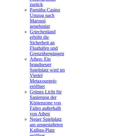
zurück
Parnitha Casino
Umzug nach
Marousi
genehmigt
Griechenland
erhöht die
Sicherheit an
Flughäfen und
Grenzübergängen
Athen: Ein
brandneuer
Spielplatz wird im
Viertel
Metaxourgeio
eröffnet
Grünes Licht für
Sanierung der
Küstenzone von
Faliro außerhalb
von Athen
Neuer Spielplatz
am umgestalteten
Kalliga-Platz
eröffnet