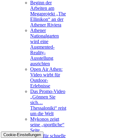
Beginn der
Arbeiten am
Megaprojekt „The
Ellinikon“ an der
Athener Riviera
Athener
Nationalgarten
wird eine
Augmented-
Reality-
Ausstellung
ausrichten
Open Air Athen:
Video wirbt für
Outdoor-
Erlebnisse
Das Promo-Video
„Gönnen Sie
sich…
Thessaloniki“ reist
um die Welt
Mykonos zeigt
seine „sportliche“
Seite
Cookie-Einstellungen
Metro für schnelle