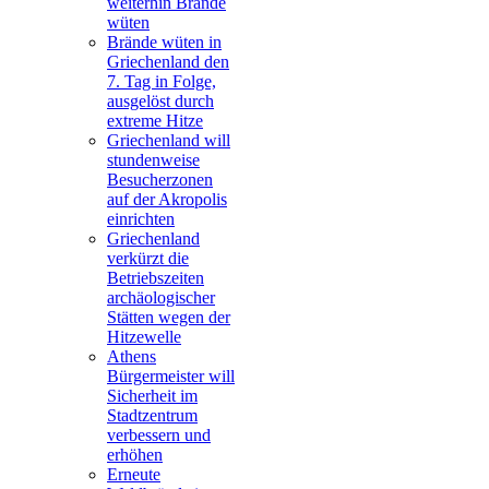
weiterhin Brände
wüten
Brände wüten in
Griechenland den
7. Tag in Folge,
ausgelöst durch
extreme Hitze
Griechenland will
stundenweise
Besucherzonen
auf der Akropolis
einrichten
Griechenland
verkürzt die
Betriebszeiten
archäologischer
Stätten wegen der
Hitzewelle
Athens
Bürgermeister will
Sicherheit im
Stadtzentrum
verbessern und
erhöhen
Erneute