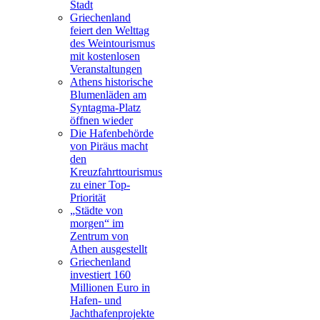
Stadt
Griechenland
feiert den Welttag
des Weintourismus
mit kostenlosen
Veranstaltungen
Athens historische
Blumenläden am
Syntagma-Platz
öffnen wieder
Die Hafenbehörde
von Piräus macht
den
Kreuzfahrttourismus
zu einer Top-
Priorität
„Städte von
morgen“ im
Zentrum von
Athen ausgestellt
Griechenland
investiert 160
Millionen Euro in
Hafen- und
Jachthafenprojekte