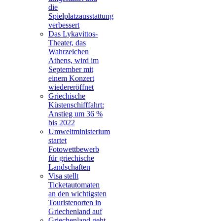
die
Spielplatzausstattung
verbessert
Das Lykavittos-
Theater, das
Wahrzeichen
Athens, wird im
September mit
einem Konzert
wiedereröffnet
Griechische
Küstenschifffahrt:
Anstieg um 36 %
bis 2022
Umweltministerium
startet
Fotowettbewerb
für griechische
Landschaften
Visa stellt
Ticketautomaten
an den wichtigsten
Touristenorten in
Griechenland auf
Griechenland geht