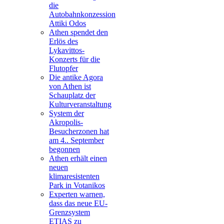
die
Autobahnkonzession
Attiki Odos
Athen spendet den
Erlös des
Lykavittos-
Konzerts für die
Flutopfer
Die antike Agora
von Athen ist
Schauplatz der
Kulturveranstaltung
System der
Akropolis-
Besucherzonen hat
am 4.. September
begonnen
Athen erhält einen
neuen
klimaresistenten
Park in Votanikos
Experten warnen,
dass das neue EU-
Grenzsystem
ETIAS zu