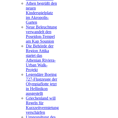
Athen begrüßt den
neuen
Kinderspielplatz
im Akropolis-
Garten
Neue Beleuchtung
verwandelt den
Poseidon-Tempel
am Kap Sounion
Die Behörde der
Region Attika
startet das
Athenian Riviera-
Urban Walk-
Projekt
Legendäre Boeing
727-Flugzeuge der
Olympiaflotte jetzt
in Hellinikon
ausgestellt
Griechenland will
Regeln für
Kurzzeitvermietung
verschärfen
Umgestaltung des