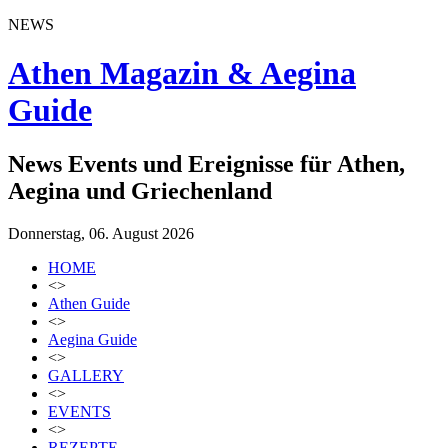
NEWS
Athen Magazin & Aegina
Guide
News Events und Ereignisse für Athen,
Aegina und Griechenland
Donnerstag, 06. August 2026
HOME
<>
Athen Guide
<>
Aegina Guide
<>
GALLERY
<>
EVENTS
<>
REZEPTE