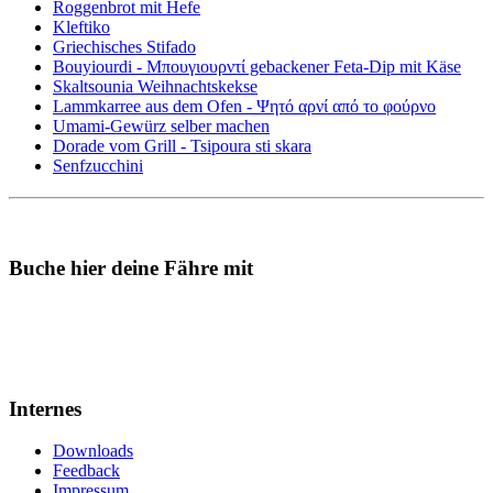
Roggenbrot mit Hefe
Kleftiko
Griechisches Stifado
Bouyiourdi - Μπουγιουρντί gebackener Feta-Dip mit Käse
Skaltsounia Weihnachtskekse
Lammkarree aus dem Ofen - Ψητό αρνί από το φούρνο
Umami-Gewürz selber machen
Dorade vom Grill - Tsipoura sti skara
Senfzucchini
Buche hier deine Fähre mit
Internes
Downloads
Feedback
Impressum