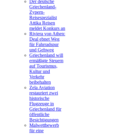
Der deutsche
Griechenland-
Zypern-
Reisespezialist
Attika Reisen
meldet Konkurs an
Riviera von Athen:
Deal ebnet Weg
für Fahrradspur
und Gehweg
Griechenland will
ermäßigte Steuern
auf Tourismus,
Kultur und
Verkehr
beibehalten
Zela Aviation
restauriert zwei
historische
Flugzeuge in
Griechenland für
öffentliche
Besichtigungen
Malwettbewerb
für eine