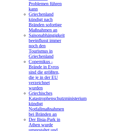
Problemen führen
kann
Griechenland
kündigt nach
Bränden sofortige
Maßnahmen an
Saisonabhängigkeit
beeinflusst immer
noch den
Tourismus in
Griechenland
Copernikus -
Brände in Evros
sind die größten,
die je in der EU
verzeichnet
wurden
Griechisches
Katastrophenschutzministerium
kündigt
Notfallmaßnahmen
bei Bränden an
Der Ilisia-Park in
Athen wurde
umgestaltet und