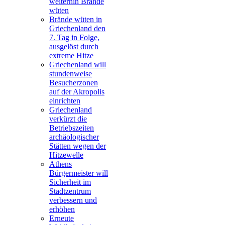
weiterhin Brände
wüten
Brände wüten in
Griechenland den
7. Tag in Folge,
ausgelöst durch
extreme Hitze
Griechenland will
stundenweise
Besucherzonen
auf der Akropolis
einrichten
Griechenland
verkürzt die
Betriebszeiten
archäologischer
Stätten wegen der
Hitzewelle
Athens
Bürgermeister will
Sicherheit im
Stadtzentrum
verbessern und
erhöhen
Erneute