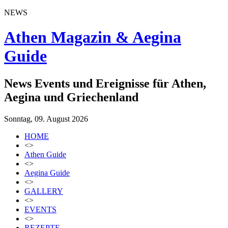
NEWS
Athen Magazin & Aegina
Guide
News Events und Ereignisse für Athen,
Aegina und Griechenland
Sonntag, 09. August 2026
HOME
<>
Athen Guide
<>
Aegina Guide
<>
GALLERY
<>
EVENTS
<>
REZEPTE