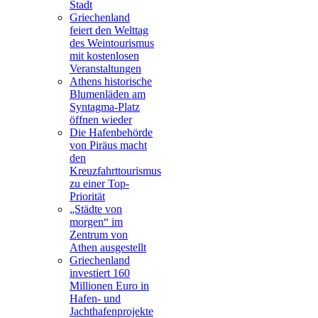
Stadt
Griechenland
feiert den Welttag
des Weintourismus
mit kostenlosen
Veranstaltungen
Athens historische
Blumenläden am
Syntagma-Platz
öffnen wieder
Die Hafenbehörde
von Piräus macht
den
Kreuzfahrttourismus
zu einer Top-
Priorität
„Städte von
morgen“ im
Zentrum von
Athen ausgestellt
Griechenland
investiert 160
Millionen Euro in
Hafen- und
Jachthafenprojekte