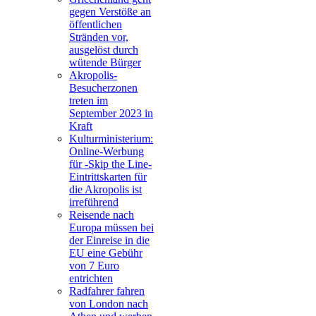
gegen Verstöße an
öffentlichen
Stränden vor,
ausgelöst durch
wütende Bürger
Akropolis-
Besucherzonen
treten im
September 2023 in
Kraft
Kulturministerium:
Online-Werbung
für -Skip the Line-
Eintrittskarten für
die Akropolis ist
irreführend
Reisende nach
Europa müssen bei
der Einreise in die
EU eine Gebühr
von 7 Euro
entrichten
Radfahrer fahren
von London nach