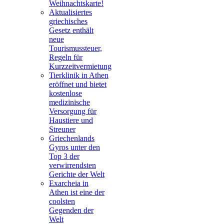
Weihnachtskarte!
Aktualisiertes
griechisches
Gesetz enthält
neue
Tourismussteuer,
Regeln für
Kurzzeitvermietung
Tierklinik in Athen
eröffnet und bietet
kostenlose
medizinische
Versorgung für
Haustiere und
Streuner
Griechenlands
Gyros unter den
Top 3 der
verwirrendsten
Gerichte der Welt
Exarcheia in
Athen ist eine der
coolsten
Gegenden der
Welt