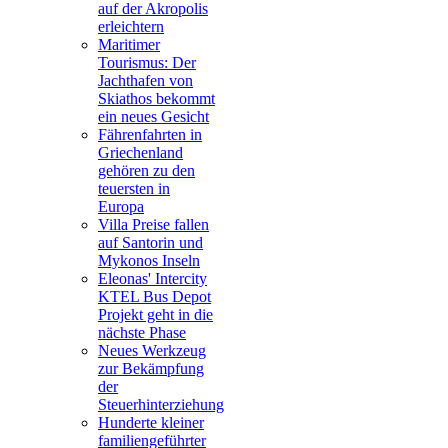
auf der Akropolis
erleichtern
Maritimer
Tourismus: Der
Jachthafen von
Skiathos bekommt
ein neues Gesicht
Fährenfahrten in
Griechenland
gehören zu den
teuersten in
Europa
Villa Preise fallen
auf Santorin und
Mykonos Inseln
Eleonas' Intercity
KTEL Bus Depot
Projekt geht in die
nächste Phase
Neues Werkzeug
zur Bekämpfung
der
Steuerhinterziehung
Hunderte kleiner
familiengeführter