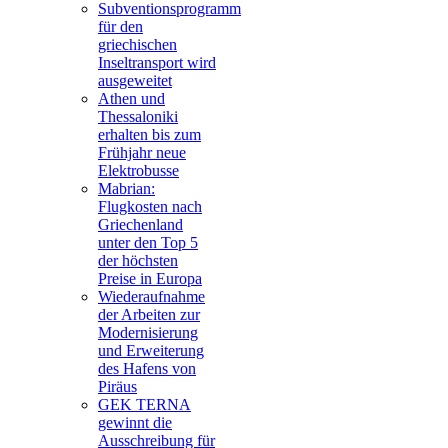
Subventionsprogramm
für den
griechischen
Inseltransport wird
ausgeweitet
Athen und
Thessaloniki
erhalten bis zum
Frühjahr neue
Elektrobusse
Mabrian:
Flugkosten nach
Griechenland
unter den Top 5
der höchsten
Preise in Europa
Wiederaufnahme
der Arbeiten zur
Modernisierung
und Erweiterung
des Hafens von
Piräus
GEK TERNA
gewinnt die
Ausschreibung für