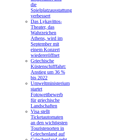
die
Spielplatzausstattung
verbessert
Das Lykavittos-
Theater, das
Wahrzeichen
Athens, wird im
September mit
einem Konzert
wiedereröffnet
Griechische
Küstenschifffahrt:
Anstieg um 36 %
bis 2022
Umweltministerium
startet
Fotowettbewerb
für griechische
Landschaften
Visa stellt
Ticketautomaten
an den wichtigsten
Touristenorten in
Griechenland auf
Griechenland geht