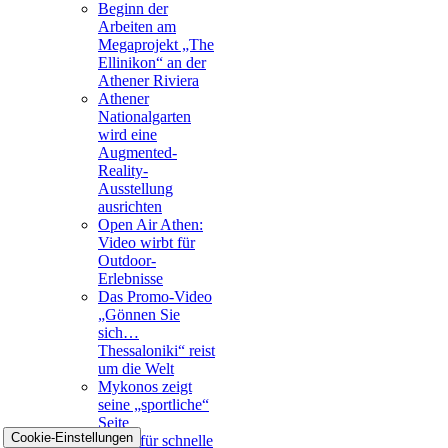
Beginn der
Arbeiten am
Megaprojekt „The
Ellinikon“ an der
Athener Riviera
Athener
Nationalgarten
wird eine
Augmented-
Reality-
Ausstellung
ausrichten
Open Air Athen:
Video wirbt für
Outdoor-
Erlebnisse
Das Promo-Video
„Gönnen Sie
sich…
Thessaloniki“ reist
um die Welt
Mykonos zeigt
seine „sportliche“
Seite
Cookie-Einstellungen
Metro für schnelle