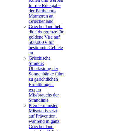
Athen und werben
für die Rückgabe
der Parthenon-
Marmoren an
Griechenland
Griechenland hebt
die Obergrenze für
goldene Visa auf
500.000 € für
bestimmte Gebiete
an
Griechische
Strände:
Überlastung der
Sonnenbänke führt
zu gerichtlichen
Ermittlungen
wegen
Missbrauchs der
Strandlinie
Premierminister
Mitsotakis setzt
auf Prävention,
während in ganz
Griechenland