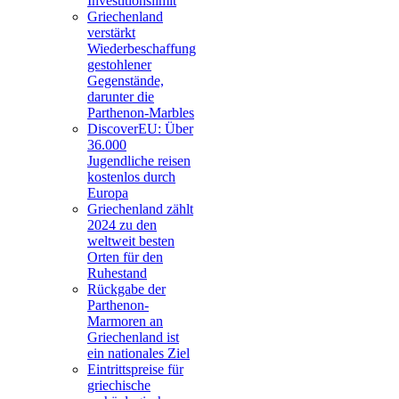
Investitionslimit
Griechenland
verstärkt
Wiederbeschaffung
gestohlener
Gegenstände,
darunter die
Parthenon-Marbles
DiscoverEU: Über
36.000
Jugendliche reisen
kostenlos durch
Europa
Griechenland zählt
2024 zu den
weltweit besten
Orten für den
Ruhestand
Rückgabe der
Parthenon-
Marmoren an
Griechenland ist
ein nationales Ziel
Eintrittspreise für
griechische