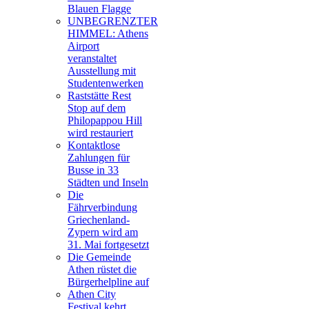
Blauen Flagge
UNBEGRENZTER
HIMMEL: Athens
Airport
veranstaltet
Ausstellung mit
Studentenwerken
Raststätte Rest
Stop auf dem
Philopappou Hill
wird restauriert
Kontaktlose
Zahlungen für
Busse in 33
Städten und Inseln
Die
Fährverbindung
Griechenland-
Zypern wird am
31. Mai fortgesetzt
Die Gemeinde
Athen rüstet die
Bürgerhelpline auf
Athen City
Festival kehrt