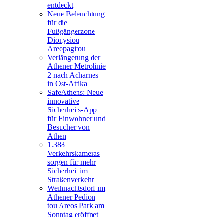
entdeckt
Neue Beleuchtung
für die
Fußgängerzone
Dionysiou
Areopagitou
Verlängerung der
Athener Metrolinie
2 nach Acharnes
in Ost-Attika
SafeAthens: Neue
innovative
Sicherheits-App
für Einwohner und
Besucher von
Athen
1.388
Verkehrskameras
sorgen für mehr
Sicherheit im
Straßenverkehr
Weihnachtsdorf im
Athener Pedion
tou Areos Park am
Sonntag eröffnet