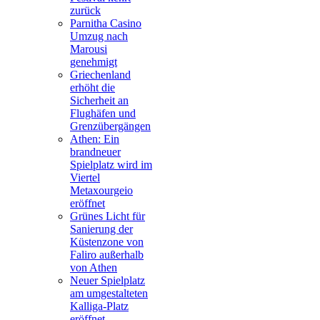
zurück
Parnitha Casino
Umzug nach
Marousi
genehmigt
Griechenland
erhöht die
Sicherheit an
Flughäfen und
Grenzübergängen
Athen: Ein
brandneuer
Spielplatz wird im
Viertel
Metaxourgeio
eröffnet
Grünes Licht für
Sanierung der
Küstenzone von
Faliro außerhalb
von Athen
Neuer Spielplatz
am umgestalteten
Kalliga-Platz
eröffnet