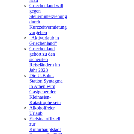
Mati
Griechenland will
gegen
Steuerhinterziehung
durch
Kurzzeitvermietung
vorgehen
„Aktivurlaub in
Griechenland“
Griechenland
gehört zu den
sichersten
Reiseländern im
Jahr 2023
Die U-Bahn-
Station Syntagma
in Athen wird
Gastgeber der
Kleinasien-
Katastrophe sein
Alkoholfreier
Urlaub
Elefsina offiziell
zur
Kulturhauptstadt