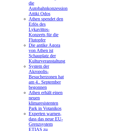
die
Autobahnkonzession
Attiki Odos
Athen spendet den
Erlös des
Lykavittos-
Konzerts für die
Flutopfer
Die antike Agora
von Athen ist
Schauplatz der
Kulturveranstaltung
System der
Akropolis-
Besucherzonen hat
am 4.. September
begonnen
Athen erhält einen
neuen
klimaresistenten
Park in Votanikos
Experten warnen,
dass das neue EU-
Grenzsystem
ETIAS zu