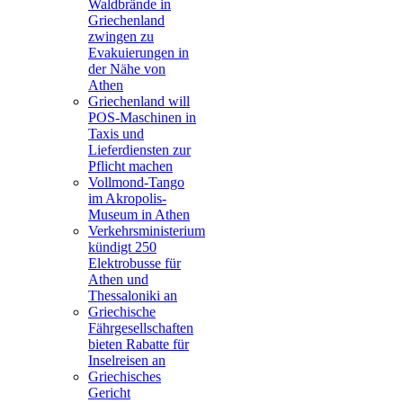
Waldbrände in
Griechenland
zwingen zu
Evakuierungen in
der Nähe von
Athen
Griechenland will
POS-Maschinen in
Taxis und
Lieferdiensten zur
Pflicht machen
Vollmond-Tango
im Akropolis-
Museum in Athen
Verkehrsministerium
kündigt 250
Elektrobusse für
Athen und
Thessaloniki an
Griechische
Fährgesellschaften
bieten Rabatte für
Inselreisen an
Griechisches
Gericht