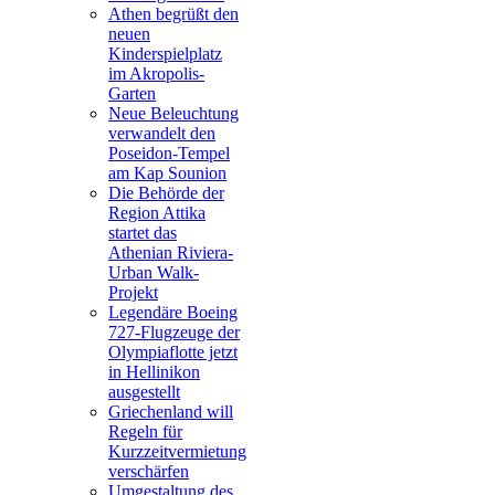
Athen begrüßt den
neuen
Kinderspielplatz
im Akropolis-
Garten
Neue Beleuchtung
verwandelt den
Poseidon-Tempel
am Kap Sounion
Die Behörde der
Region Attika
startet das
Athenian Riviera-
Urban Walk-
Projekt
Legendäre Boeing
727-Flugzeuge der
Olympiaflotte jetzt
in Hellinikon
ausgestellt
Griechenland will
Regeln für
Kurzzeitvermietung
verschärfen
Umgestaltung des