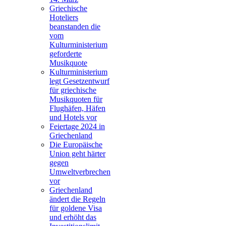
Griechische
Hoteliers
beanstanden die
vom
Kulturministerium
geforderte
Musikquote
Kulturministerium
legt Gesetzentwurf
für griechische
Musikquoten für
Flughäfen, Häfen
und Hotels vor
Feiertage 2024 in
Griechenland
Die Europäische
Union geht härter
gegen
Umweltverbrechen
vor
Griechenland
ändert die Regeln
für goldene Visa
und erhöht das