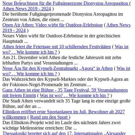
Neue Beleuchtung für die Fußgängerzone Dionysiou Areopagitou
(
Athen News 2019 - 2024
)
Die berühmte Fußgängerpromenade Dionysiou Areopagitou im
Zentrum von Athen, die einen ...
Open Air Athen: Video wirbt für Outdoor-Erlebnisse
(
Athen News
2019 - 2024
)
Neues Video wirbt für Outdoor-Erlebnisse in der griechischen
Hauptstadt ...
Athen feiert die Feiertage mit 10 schillernden Festivitäten
(
Was ist
wo? . . Wie komme ich hin ?
)
Am 21. Dezember wird Athen die festliche Jahreszeit mit zehn
lebhaften Partys und Veranstaltungen ...
Neue Ära für den Kypseli-Zentralmarkt „Agora“ in Athen
(
Was ist
wo? . . Wie komme ich hin ?
)
Das Wahrzeichen des Kypseli-Marktes oder der Kypseli-Agora an
der Fokionos-Negri-Promenade im Zentrum ...
Ganz Athen ist eine Bühne - 35 Tage Festival, 59 Veranstaltungen
mit freiem Eintritt
(
Was ist wo? . . Wie komme ich hin ?
)
Die Stadt Athen verwandelt sich 35 Tage lang in eine einzige große
Bühne, auf der an ...
Ellinikon eröffnet erste Sportanlagen im Juli, Bewohner ab 2027
willkommen
(
Rund um den Sport
)
Das Ellinikon-Projekt wird im Laufe des nächsten Jahres zwei
wichtige Meilensteine ​​erreichen: Die ...
Thessaloniki bereitet sich auf den 17. Internationalen „Alexander