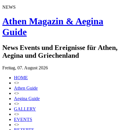
NEWS
Athen Magazin & Aegina
Guide
News Events und Ereignisse für Athen,
Aegina und Griechenland
Freitag, 07. August 2026
HOME
<>
Athen Guide
<>
Aegina Guide
<>
GALLERY
<>
EVENTS
<>
REZEPTE