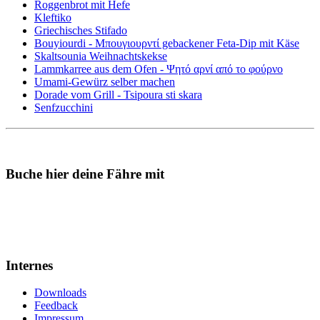
Roggenbrot mit Hefe
Kleftiko
Griechisches Stifado
Bouyiourdi - Μπουγιουρντί gebackener Feta-Dip mit Käse
Skaltsounia Weihnachtskekse
Lammkarree aus dem Ofen - Ψητό αρνί από το φούρνο
Umami-Gewürz selber machen
Dorade vom Grill - Tsipoura sti skara
Senfzucchini
Buche hier deine Fähre mit
Internes
Downloads
Feedback
Impressum