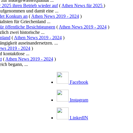
zur Badegewässerqualität ...
2025 ihren Betrieb wieder auf
(
Athen News für 2025
)
aufgenommen und damit eine ...
det Konkurs an
(
Athen News 2019 - 2024
)
listen für Griechenland ...
für öffentliche Besichtigungen
(
Athen News 2019 - 2024
)
ich zwei historische ...
enland
(
Athen News 2019 - 2024
)
ngigkeit auseinandersetzen. ...
ws 2019 - 2024
)
 kontaktlose ...
t
(
Athen News 2019 - 2024
)
ich begann, ...
Facebook
Instagram
LinkedIN