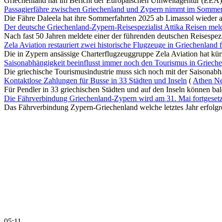
Griechenland hat im Bericht der Europäischen Umweltagentur (EEA) 
Passagierfähre zwischen Griechenland und Zypern nimmt im Sommer 
Die Fähre Daleela hat ihre Sommerfahrten 2025 ab Limassol wieder 
Der deutsche Griechenland-Zypern-Reisespezialist Attika Reisen mel
Nach fast 50 Jahren meldete einer der führenden deutschen Reisespezia
Zela Aviation restauriert zwei historische Flugzeuge in Griechenland 
Die in Zypern ansässige Charterflugzeuggruppe Zela Aviation hat kürzl
Saisonabhängigkeit beeinflusst immer noch den Tourismus in Griech
Die griechische Tourismusindustrie muss sich noch mit der Saisonabhä
Kontaktlose Zahlungen für Busse in 33 Städten und Inseln
(
Athen Ne
Für Pendler in 33 griechischen Städten und auf den Inseln können bald
Die Fährverbindung Griechenland-Zypern wird am 31. Mai fortgesetz
Das Fährverbindung Zypern-Griechenland welche letztes Jahr erfolgre
05:11