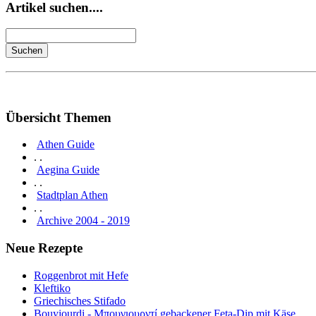
Artikel suchen....
Übersicht Themen
Athen Guide
. .
Aegina Guide
. .
Stadtplan Athen
. .
Archive 2004 - 2019
Neue Rezepte
Roggenbrot mit Hefe
Kleftiko
Griechisches Stifado
Bouyiourdi - Μπουγιουρντί gebackener Feta-Dip mit Käse