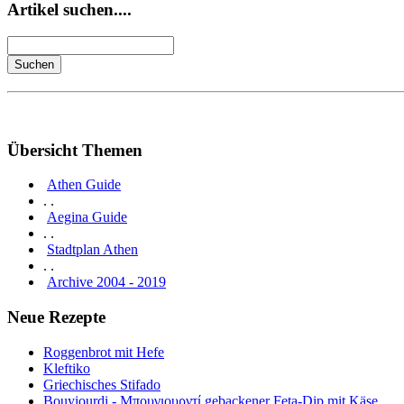
Artikel suchen....
Übersicht Themen
Athen Guide
. .
Aegina Guide
. .
Stadtplan Athen
. .
Archive 2004 - 2019
Neue Rezepte
Roggenbrot mit Hefe
Kleftiko
Griechisches Stifado
Bouyiourdi - Μπουγιουρντί gebackener Feta-Dip mit Käse