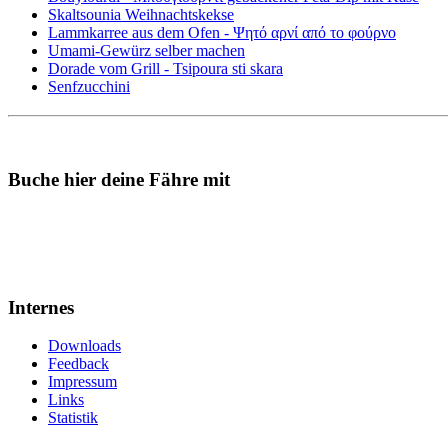
Skaltsounia Weihnachtskekse
Lammkarree aus dem Ofen - Ψητό αρνί από το φούρνο
Umami-Gewürz selber machen
Dorade vom Grill - Tsipoura sti skara
Senfzucchini
Buche hier deine Fähre mit
Internes
Downloads
Feedback
Impressum
Links
Statistik