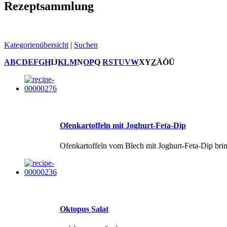
Rezeptsammlung
Kategorienübersicht
|
Suchen
A
B
C
D
E
F
G
H
I
J
K
L
M
N
O
P
Q
R
S
T
U
V
W
X
Y
Z
Ä
Ö
Ü
Ofenkartoffeln mit Joghurt-Feta-Dip
Ofenkartoffeln vom Blech mit Joghurt-Feta-Dip brin
Oktopus Salat