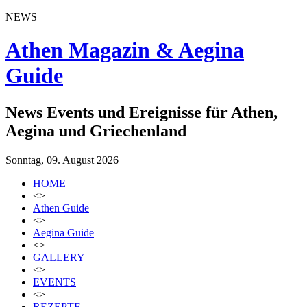
NEWS
Athen Magazin & Aegina
Guide
News Events und Ereignisse für Athen,
Aegina und Griechenland
Sonntag, 09. August 2026
HOME
<>
Athen Guide
<>
Aegina Guide
<>
GALLERY
<>
EVENTS
<>
REZEPTE