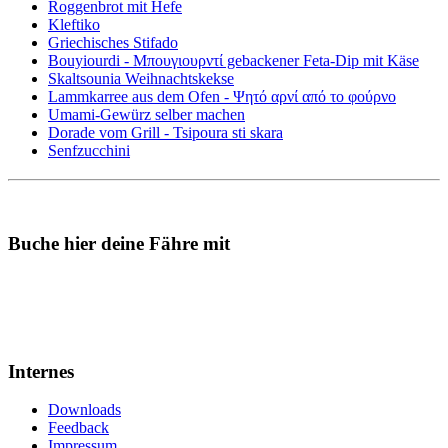
Roggenbrot mit Hefe
Kleftiko
Griechisches Stifado
Bouyiourdi - Μπουγιουρντί gebackener Feta-Dip mit Käse
Skaltsounia Weihnachtskekse
Lammkarree aus dem Ofen - Ψητό αρνί από το φούρνο
Umami-Gewürz selber machen
Dorade vom Grill - Tsipoura sti skara
Senfzucchini
Buche hier deine Fähre mit
Internes
Downloads
Feedback
Impressum