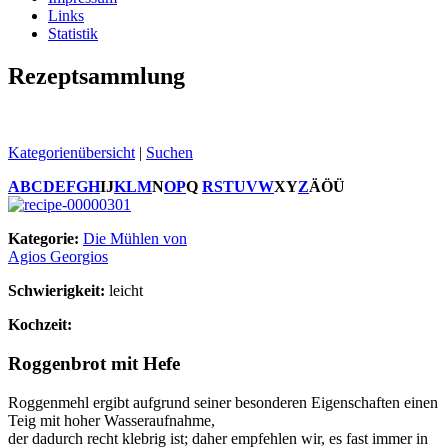
Links
Statistik
Rezeptsammlung
Kategorienübersicht
|
Suchen
A
B
C
D
E
F
G
H
I
J
K
L
M
N
O
P
Q
R
S
T
U
V
W
X
Y
Z
Ä
Ö
Ü
Kategorie:
Die Mühlen von
Agios Georgios
Schwierigkeit:
leicht
Kochzeit:
Roggenbrot mit Hefe
Roggenmehl ergibt aufgrund seiner besonderen Eigenschaften einen
Teig mit hoher Wasseraufnahme,
der dadurch recht klebrig ist; daher empfehlen wir, es fast immer in